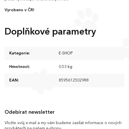
Vyrobeno v ČR!
Doplňkové parametry
Kategorie
:
E-SHOP
Hmotnost
:
0.53 kg
EAN
:
8595612502988
Z
á
Odebírat newsletter
p
a
Vložte svůj e-mail a my vám budeme zasílat informace o nových
produktech na našem e-shopu.