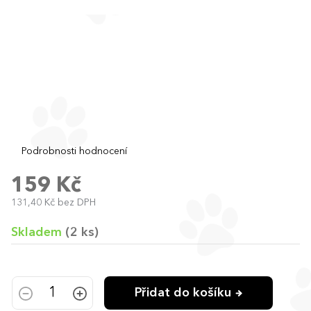
Průměrné
Podrobnosti hodnocení
hodnocení
produktu
159 Kč
je
131,40 Kč bez DPH
0,0
Měrná
z
cena:
5
Skladem
(2 ks)
hvězdiček.
Přidat do košíku