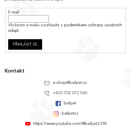
t
í
E-mail
Vložením e-mailu souhlasíte s
podmínkami ochrany osobních
údajů
PŘIHLÁSIT SE
Kontakt
e-shop
@
bafpet.cz
+420 702 072 540
bafpet
bafpetcz
https://www.youtube.com/@bafpet2398