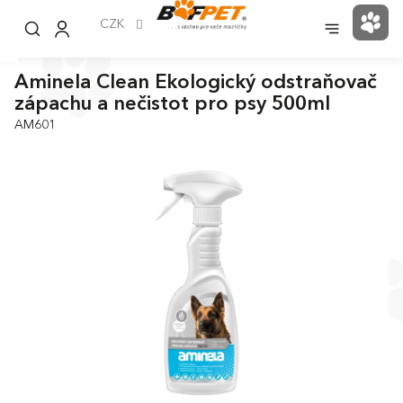
Přejít
na
CZK
NÁK
obsah
KOŠ
Aminela Clean Ekologický odstraňovač
zápachu a nečistot pro psy 500ml
AM601