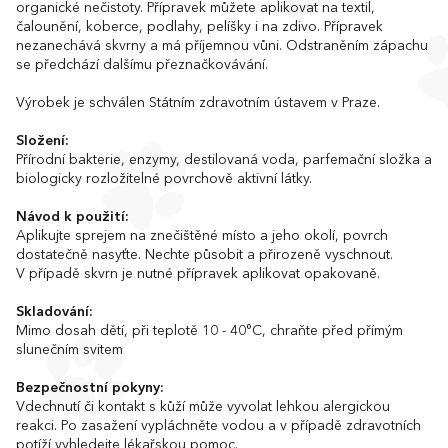
organické nečistoty. Přípravek můžete aplikovat na textil,
čalounění, koberce, podlahy, pelíšky i na zdivo. Přípravek
nezanechává skvrny a má příjemnou vůni. Odstraněním zápachu
se předchází dalšímu přeznačkovávání.
Výrobek je schválen Státním zdravotním ústavem v Praze.
Složení:
Přírodní bakterie, enzymy, destilovaná voda, parfemační složka a
biologicky rozložitelné povrchově aktivní látky.
Návod k použití:
Aplikujte sprejem na znečištěné místo a jeho okolí, povrch
dostatečně nasyťte. Nechte působit a přirozeně vyschnout.
V případě skvrn je nutné přípravek aplikovat opakovaně.
Skladování:
Mimo dosah dětí, při teplotě 10 - 40°C, chraňte před přímým
slunečním svitem
Bezpečnostní pokyny:
Vdechnutí či kontakt s kůží může vyvolat lehkou alergickou
reakci. Po zasažení vypláchněte vodou a v případě zdravotních
potíží vyhledejte lékařskou pomoc.