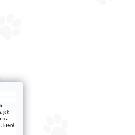
a
, jak
ci a
, které
h