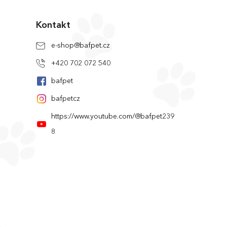
Kontakt
e-shop
@
bafpet.cz
+420 702 072 540
bafpet
bafpetcz
https://www.youtube.com/@bafpet239
8