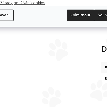
.
Zásady používání cookies
avení
Odmítnout
Souh
u
D
K