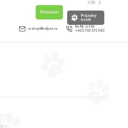
CZK
Přihlášení
Prázdný
košík
NÁKUPNÍ
KOŠÍK
e-shop@bafpet.cz
+420 702 072 540