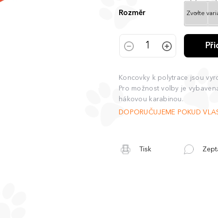
Rozměr
Př
Koncovky k polytrace jsou vyr
Pro možnost volby je vybavena
hákovou karabinou.
DOPORUČUJEME POKUD VLASTÍ
Tisk
Zept