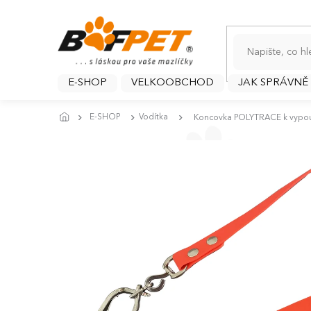
Přejít
na
obsah
E-SHOP
VELKOOBCHOD
JAK SPRÁVNĚ
E-SHOP
Vodítka
Koncovka POLYTRACE k vypou