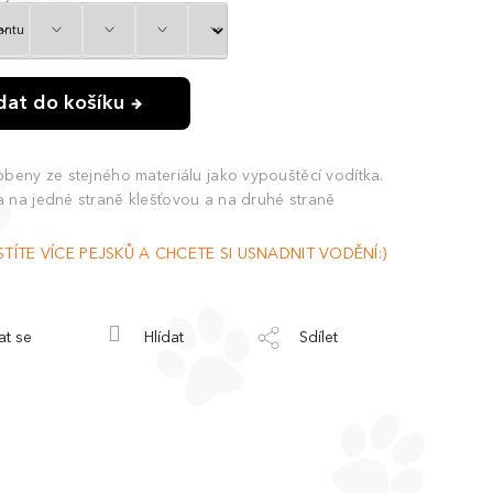
idat do košíku
obeny ze stejného materiálu jako vypouštěcí vodítka.
 na jedné straně klešťovou a na druhé straně
TE VÍCE PEJSKŮ A CHCETE SI USNADNIT VODĚNÍ:)
at se
Hlídat
Sdílet