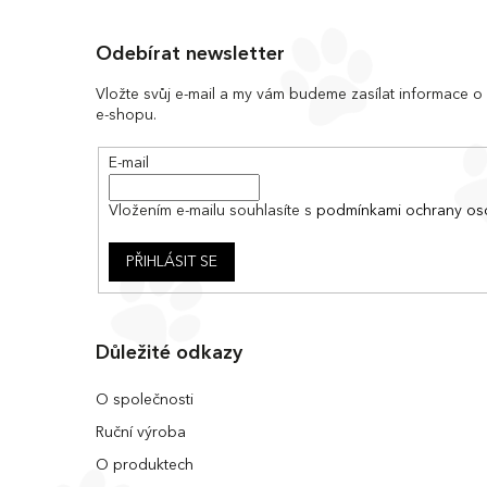
Z
á
Odebírat newsletter
p
a
Vložte svůj e-mail a my vám budeme zasílat informace 
e-shopu.
t
í
E-mail
Vložením e-mailu souhlasíte s
podmínkami ochrany os
PŘIHLÁSIT SE
Důležité odkazy
O společnosti
Ruční výroba
O produktech