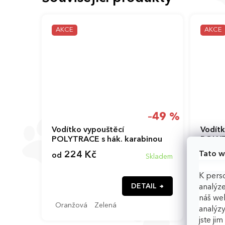
AKCE
AKCE
–49 %
Vodítko vypouštěcí
Vodítk
POLYTRACE s hák. karabinou
POLYT
Tato w
224 Kč
24
od
od
Skladem
K perso
DETAIL
analýze
náš web
Oranžová
Zelená
Oranž
analýzy
jste ji