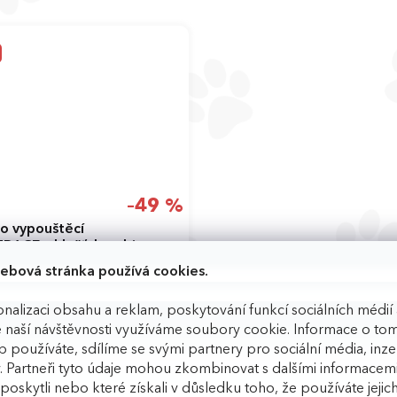
–49 %
o vypouštěcí
RACE s klešť. karabinou
ebová stránka používá cookies.
4 Kč
Skladem
nalizaci obsahu a reklam, poskytování funkcí sociálních médií 
DETAIL
 naší návštěvnosti využíváme soubory cookie. Informace o tom
 používáte, sdílíme se svými partnery pro sociální média, inzer
ová
Zelená
. Partneři tyto údaje mohou zkombinovat s dalšími informacemi
m poskytli nebo které získali v důsledku toho, že používáte jejic