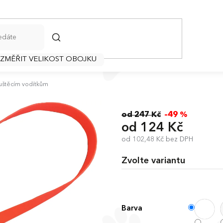
HLEDAT
 ZMĚŘIT VELIKOST OBOJKU
štěcím vodítkům
od 247 Kč
–49 %
od
124 Kč
od
102,48 Kč
bez DPH
Měrná
cena:
Zvolte variantu
Barva