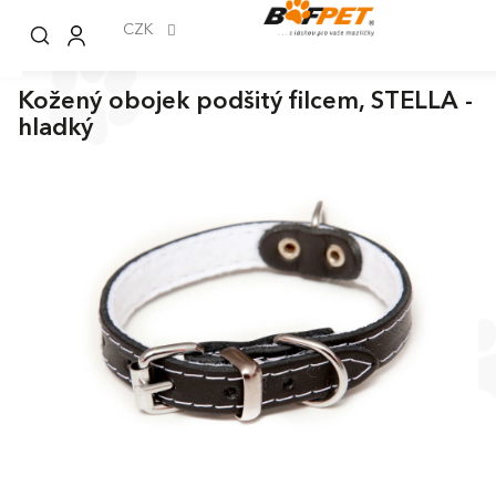
Přejít
na
CZK
obsah
Kožený obojek podšitý filcem, STELLA -
hladký