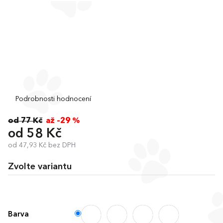
Průměrné
Podrobnosti hodnocení
hodnocení
produktu
od 77 Kč
až –29 %
je
od
58 Kč
0,0
od
47,93 Kč
bez DPH
z
Měrná
5
cena:
hvězdiček.
Zvolte variantu
Barva