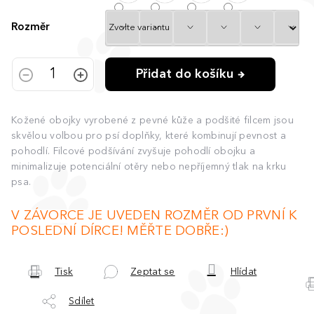
Rozměr
Přidat do košíku
Kožené obojky vyrobené z pevné kůže a podšité filcem jsou
skvělou volbou pro psí doplňky, které kombinují pevnost a
pohodlí. Filcové podšívání zvyšuje pohodlí obojku a
minimalizuje potenciální otěry nebo nepříjemný tlak na krku
psa.
V ZÁVORCE JE UVEDEN ROZMĚR OD PRVNÍ K
POSLEDNÍ DÍRCE! MĚŘTE DOBŘE:)
Tisk
Zeptat se
Hlídat
Sdílet