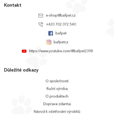
Kontakt
e-shop
@
bafpet.cz
+420 702 072 540
bafpet
bafpetcz
https://www.youtube.com/@bafpet2398
Důležité odkazy
O společnosti
Ruční výroba
O produktech
Doprava zdarma
Návod k ošetřování výrobků