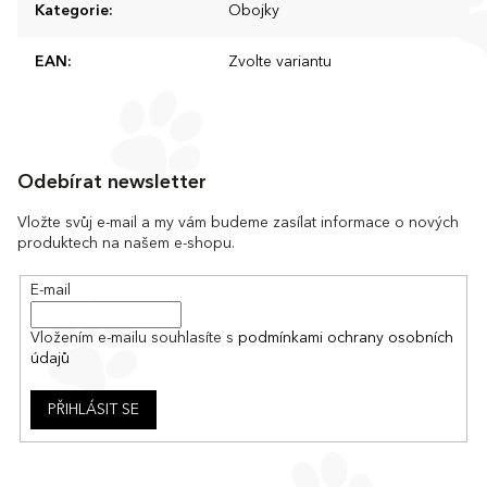
Kategorie
:
Obojky
EAN
:
Zvolte variantu
Z
á
Odebírat newsletter
p
a
Vložte svůj e-mail a my vám budeme zasílat informace o nových
produktech na našem e-shopu.
t
í
E-mail
Vložením e-mailu souhlasíte s
podmínkami ochrany osobních
údajů
PŘIHLÁSIT SE