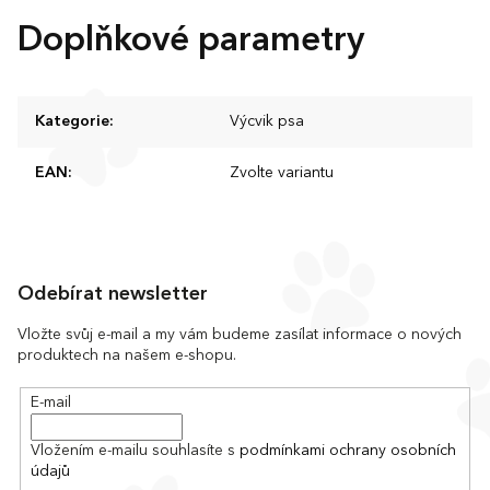
Doplňkové parametry
Kategorie
:
Výcvik psa
EAN
:
Zvolte variantu
Z
á
Odebírat newsletter
p
a
Vložte svůj e-mail a my vám budeme zasílat informace o nových
produktech na našem e-shopu.
t
í
E-mail
Vložením e-mailu souhlasíte s
podmínkami ochrany osobních
údajů