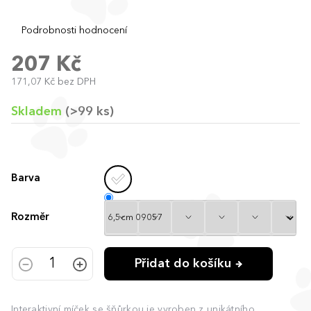
Průměrné
Podrobnosti hodnocení
hodnocení
produktu
207 Kč
je
171,07 Kč bez DPH
0,0
Měrná
z
cena:
5
Skladem
(>99 ks)
hvězdiček.
Barva
Rozměr
Přidat do košíku
Interaktivní míček se šňůrkou je vyroben z unikátního