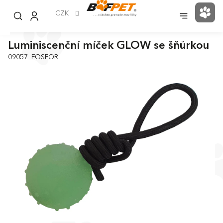
Přejít
na
CZK
NÁK
obsah
KOŠ
Luminiscenční míček GLOW se šňůrkou
09057_FOSFOR