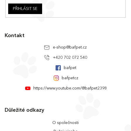
PŘIHLÁSIT SE
Kontakt
e-shop
@
bafpet.cz
+420 702 072 540
bafpet
bafpetcz
https://www.youtube.com/@bafpet2398
Důležité odkazy
O společnosti