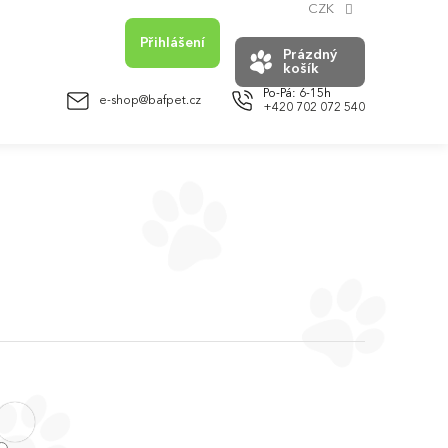
CZK
Přihlášení
Prázdný
košík
NÁKUPNÍ
KOŠÍK
e-shop@bafpet.cz
+420 702 072 540