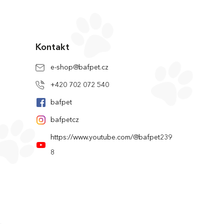
Kontakt
e-shop
@
bafpet.cz
+420 702 072 540
bafpet
bafpetcz
https://www.youtube.com/@bafpet239
8