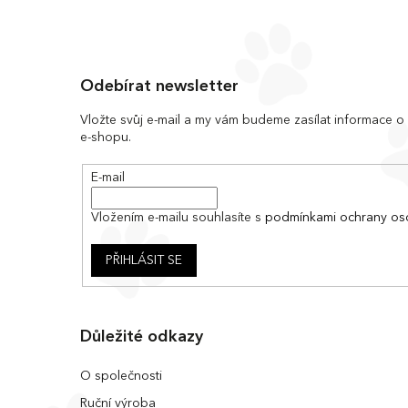
Z
á
Odebírat newsletter
p
a
Vložte svůj e-mail a my vám budeme zasílat informace 
e-shopu.
t
í
E-mail
Vložením e-mailu souhlasíte s
podmínkami ochrany os
PŘIHLÁSIT SE
Důležité odkazy
O společnosti
Ruční výroba