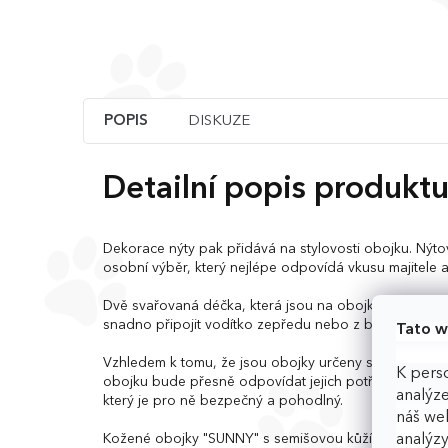
POPIS
DISKUZE
Detailní popis produkt
Dekorace nýty pak přidává na stylovosti obojku. Nýto
osobní výběr, který nejlépe odpovídá vkusu majitele a
Dvě svařovaná déčka, která jsou na obojku připevněna,
snadno připojit vodítko zepředu nebo z boku, podle 
Tato w
Vzhledem k tomu, že jsou obojky určeny speciálně pro
K perso
obojku bude přesně odpovídat jejich potřebám. Malí psi
analýze
který je pro ně bezpečný a pohodlný.
náš web
analýzy
Kožené obojky "SUNNY" s semišovou kůží, prošitím do