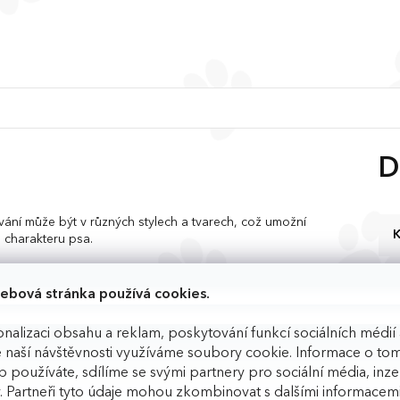
u
D
vání může být v různých stylech a tvarech, což umožní
K
 charakteru psa.
 umožňují variabilitu a flexibilitu. To znamená, že můžete
toho, co vyhovuje vám a vašemu psu nejvíce.
ebová stránka používá cookies.
 nejmenší plemena, je zajištěno, že velikost a konstrukce
nalizaci obsahu a reklam, poskytování funkcí sociálních médií 
 mají často jemnější krky, a proto je důležité mít obojek,
 naší návštěvnosti využíváme soubory cookie. Informace o tom
 používáte, sdílíme se svými partnery pro sociální média, inzer
. Partneři tyto údaje mohou zkombinovat s dalšími informacemi
 barvy a zdobením nýty jsou tedy stylové, funkční a