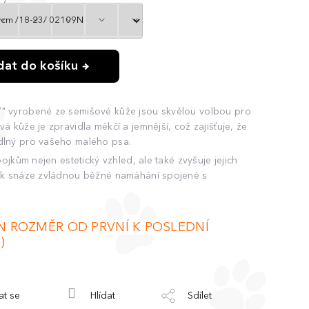
idat do košíku
 vyrobené ze semišové kůže jsou skvělou volbou pro
 kůže je zpravidla měkčí a jemnější, což zajišťuje, že
dlný pro vašeho malého psa.
ojkům nejen estetický vzhled, ale také zvyšuje jejich
ak snáze zvládnou běžné namáhání spojené s
N ROZMĚR OD PRVNÍ K POSLEDNÍ
)
at se
Hlídat
Sdílet