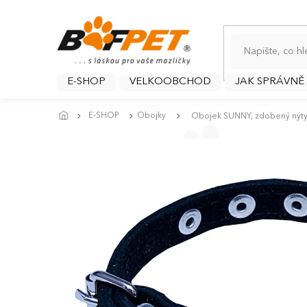
Přejít
na
obsah
E-SHOP
VELKOOBCHOD
JAK SPRÁVNĚ
E-SHOP
Obojky
Obojek SUNNY, zdobený nýt