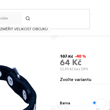
HLEDAT
 ZMĚŘIT VELIKOST OBOJKU
y
107 Kč
–40 %
64 Kč
52,89 Kč bez DPH
Měrná
cena:
Zvolte variantu
Barva