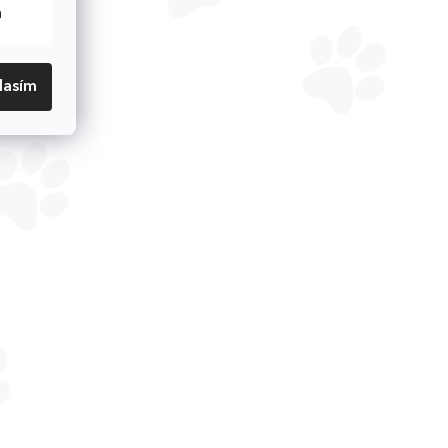
h
lasím