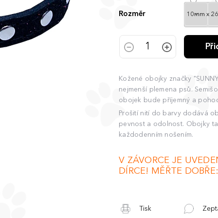
Rozměr
Př
Kožené obojky značky "SUNNY"
nejmenší plemena psů. Semišová
obojek bude příjemný a poho
Prošití nití do barvy dodává ob
pevnost a odolnost. Obojky t
každodenním nošením.
V ZÁVORCE JE UVEDE
DÍRCE! MĚŘTE DOBŘE:
Tisk
Zept