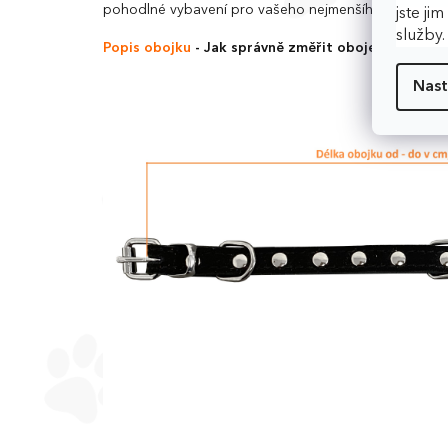
pohodlné vybavení pro vašeho nejmenšího čtyřnohé
jste ji
služby
Popis obojku
- Jak správně změřit obojek?
Nast