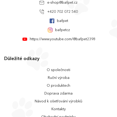
e-shop
@
bafpet.cz
+420 702 072 540
bafpet
bafpetcz
https://www.youtube.com/@bafpet2398
Důležité odkazy
O společnosti
Ruční výroba
O produktech
Doprava zdarma
Návod k ošetřování výrobků
Kontakty
Obchodní podmínky