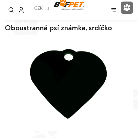
Přejít
na
CZK
NÁK
obsah
KOŠ
Oboustranná psí známka, srdíčko