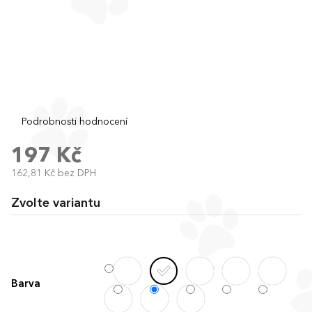
Průměrné
Podrobnosti hodnocení
hodnocení
produktu
197 Kč
je
162,81 Kč bez DPH
0,0
Měrná
z
cena:
5
Zvolte variantu
hvězdiček.
Barva