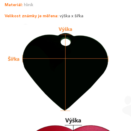
Materiál:
hliník
Velikost známky je měřena:
výška x šířka