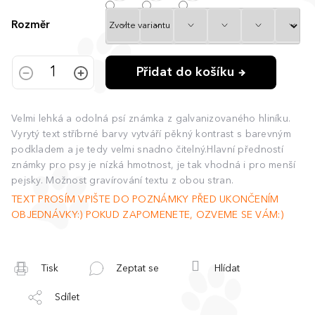
Rozměr
Přidat do košíku
Velmi lehká a odolná psí známka z galvanizovaného hliníku.
Vyrytý text stříbrné barvy vytváří pěkný kontrast s barevným
podkladem a je tedy velmi snadno čitelný.Hlavní předností
známky pro psy je nízká hmotnost, je tak vhodná i pro menší
pejsky. Možnost gravírování textu z obou stran.
TEXT PROSÍM VPIŠTE DO POZNÁMKY PŘED UKONČENÍM
OBJEDNÁVKY:) POKUD ZAPOMENETE, OZVEME SE VÁM:)
Tisk
Zeptat se
Hlídat
Sdílet