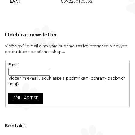
EAN
:
8592250100552
Z
á
Odebírat newsletter
p
a
Vložte svůj e-mail a my vám budeme zasílat informace o nových
produktech na našem e-shopu.
t
í
E-mail
Vložením e-mailu souhlasíte s
podmínkami ochrany osobních
údajů
PŘIHLÁSIT SE
Kontakt