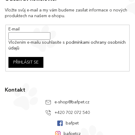
p
a
Vložte svůj e-mail a my vám budeme zasílat informace o nových
produktech na našem e-shopu.
t
í
E-mail
Vložením e-mailu souhlasíte s
podmínkami ochrany osobních
údajů
PŘIHLÁSIT SE
Kontakt
e-shop
@
bafpet.cz
+420 702 072 540
bafpet
bafpetcz