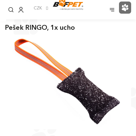
Přejít
na
CZK
NÁK
obsah
KOŠ
Pešek RINGO, 1x ucho