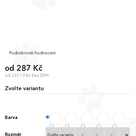
Průměrné
Podrobnosti hodnocení
hodnocení
produktu
od
287 Kč
je
od
237,19 Kč
bez DPH
0,0
Měrná
z
cena:
5
Zvolte variantu
hvězdiček.
Barva
Rozměr