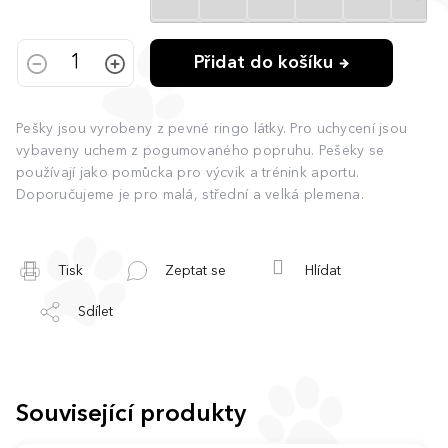
Přidat do košíku
Pešky jsou vyrobeny z pevné ringo látky. Pro uchycení jsou
vybaveny uchem z pogumovaného popruhu. Pešeky se
používají jako pomůcka pro výcvik a trénink aportu.
Doporučujeme je pro malá, střední a velká plemena.
Tisk
Zeptat se
Hlídat
Sdílet
Související produkty