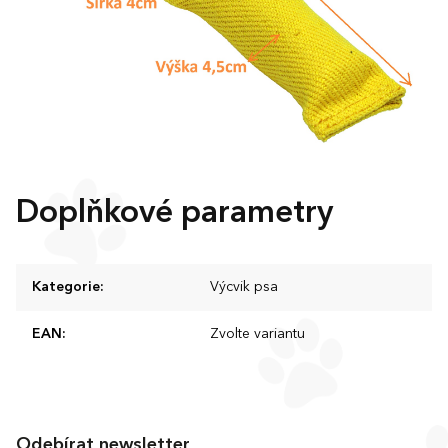
Doplňkové parametry
Kategorie
:
Výcvik psa
EAN
:
Zvolte variantu
Z
á
Odebírat newsletter