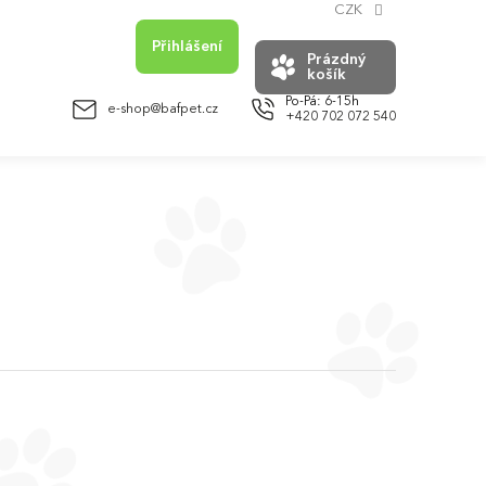
CZK
Přihlášení
Prázdný
košík
NÁKUPNÍ
KOŠÍK
e-shop@bafpet.cz
+420 702 072 540