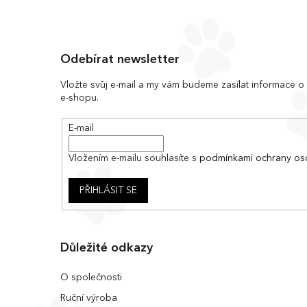
Z
á
Odebírat newsletter
p
a
Vložte svůj e-mail a my vám budeme zasílat informace 
e-shopu.
t
í
E-mail
Vložením e-mailu souhlasíte s
podmínkami ochrany os
PŘIHLÁSIT SE
Důležité odkazy
O společnosti
Ruční výroba