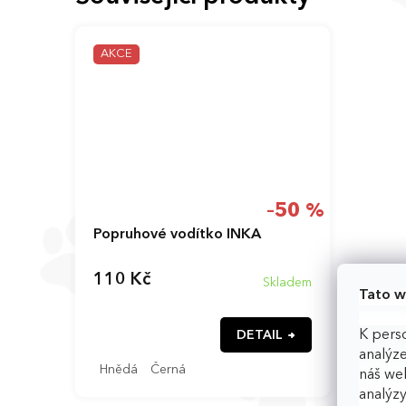
AKCE
–50 %
Popruhové vodítko INKA
110 Kč
Skladem
Tato w
K perso
DETAIL
analýze
Hnědá
Černá
náš web
analýzy