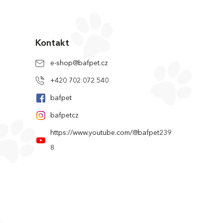
Kontakt
e-shop
@
bafpet.cz
+420 702 072 540
bafpet
bafpetcz
https://www.youtube.com/@bafpet239
8