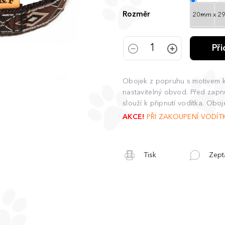
Rozměr
Př
Obojek z popruhu s motivem k
nastavitelný obvod. Před zapn
slouží k připnutí vodítka. Obo
AKCE!
PŘI ZAKOUPENÍ VODÍT
Tisk
Zept