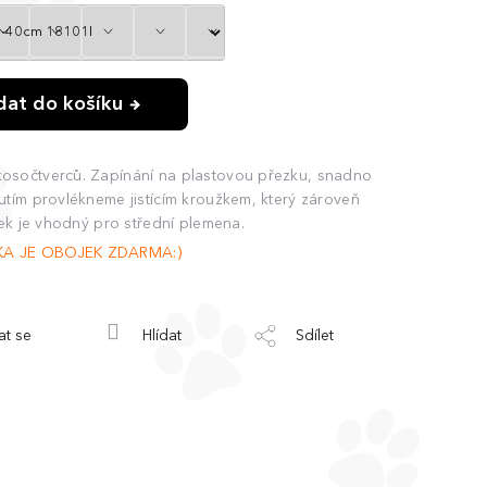
idat do košíku
osočtverců. Zapínání na plastovou přezku, snadno
utím provlékneme jistícím kroužkem, který zároveň
jek je vhodný pro střední plemena.
KA JE OBOJEK ZDARMA:)
at se
Hlídat
Sdílet