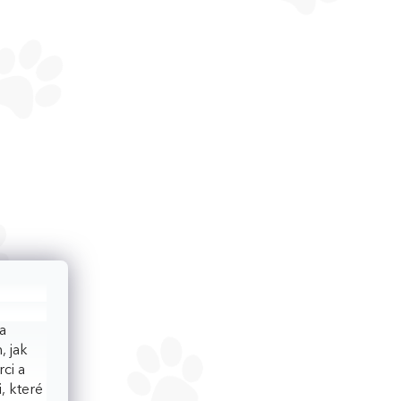
a
, jak
ci a
, které