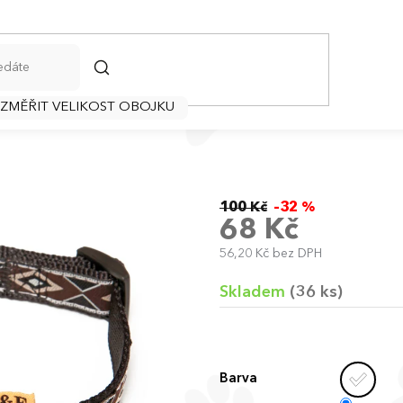
HLEDAT
 ZMĚŘIT VELIKOST OBOJKU
100 Kč
–32 %
68 Kč
56,20 Kč bez DPH
Měrná
cena:
Skladem
(36 ks)
Barva