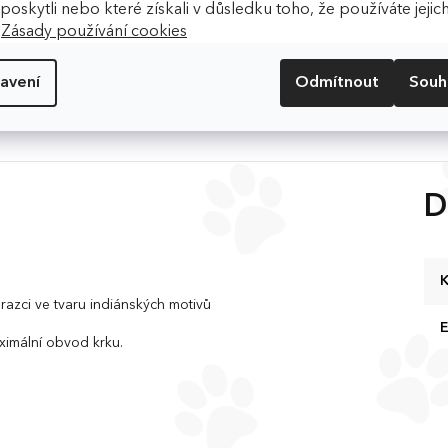
m poskytli nebo které získali v důsledku toho, že používáte jejic
.
Zásady používání cookies
avení
Odmítnout
Souh
u
D
K
razci ve tvaru indiánských motivů
ximální obvod krku.