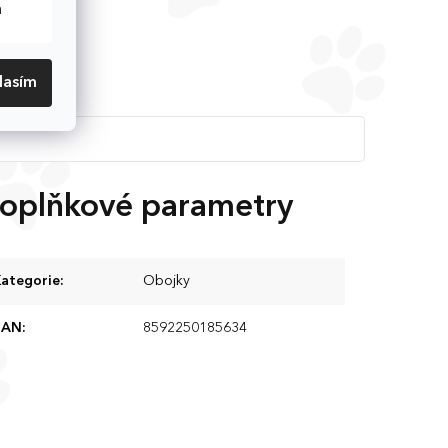
h
lasím
oplňkové parametry
ategorie
:
Obojky
EAN
:
8592250185634