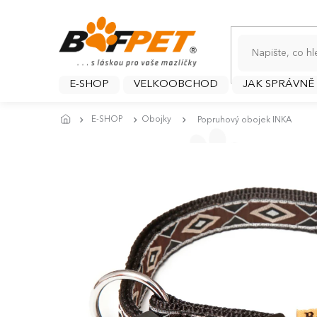
Přejít
na
obsah
E-SHOP
VELKOOBCHOD
JAK SPRÁVNĚ
E-SHOP
Obojky
Popruhový obojek INKA