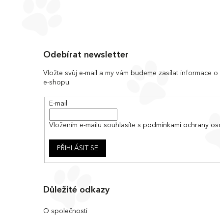
Z
á
Odebírat newsletter
p
a
Vložte svůj e-mail a my vám budeme zasílat informace 
e-shopu.
t
í
E-mail
Vložením e-mailu souhlasíte s
podmínkami ochrany os
PŘIHLÁSIT SE
Důležité odkazy
O společnosti