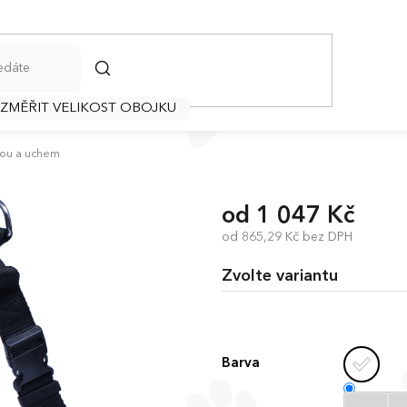
HLEDAT
 ZMĚŘIT VELIKOST OBOJKU
kou a uchem
od
1 047 Kč
od
865,29 Kč
bez DPH
Měrná
cena:
Zvolte variantu
Barva