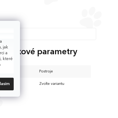
a
, jak
oplňkové parametry
ci a
, které
h
ategorie
:
Postroje
EAN
:
Zvolte variantu
lasím