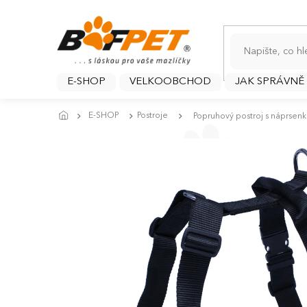
Přejít
na
obsah
E-SHOP
VELKOOBCHOD
JAK SPRÁVNĚ
E-SHOP
Postroje
Popruhový postroj s náprsen