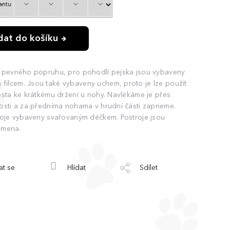
idat do košíku
mi pevného popruhu, pro pohodlí pejska jsou vybaveny
ilcem. Jsou také vybaveny uchem, proto je lze použít
ěsta ke krátkému držení u nohy. Navlékáme je přes
kosti a za předníma nohama v hrudní části zapneme.
troje vybaveny svařovaným déčkem. Postroje jsou
emena.
at se
Hlídat
Sdílet