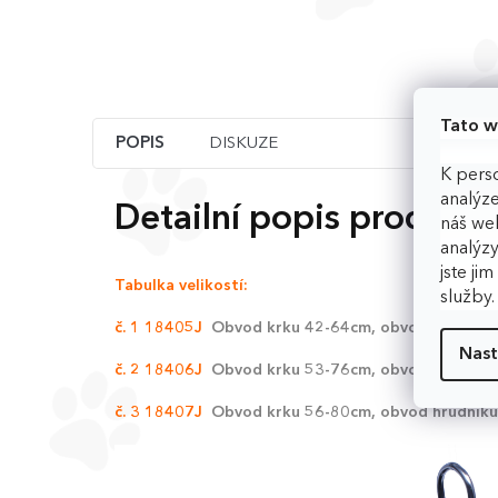
Tato w
POPIS
DISKUZE
K perso
analýze
Detailní popis produkt
náš web
analýzy
jste ji
Tabulka velikostí:
služby
č. 1 18405J
Obvod krku 42-64cm, obvod hrudník
Nast
č. 2 18406J
Obvod krku 53-76cm, obvod hrudník
č. 3 18407J
Obvod krku 56-80cm, obvod hrudník