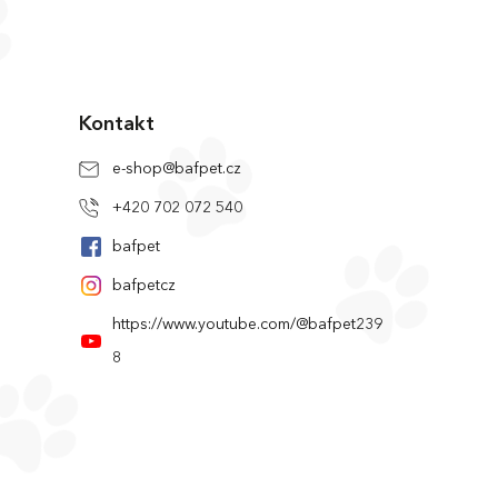
Kontakt
e-shop
@
bafpet.cz
+420 702 072 540
bafpet
bafpetcz
https://www.youtube.com/@bafpet239
8