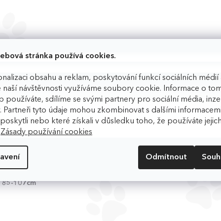
ebová stránka používá cookies.
nalizaci obsahu a reklam, poskytování funkcí sociálních médií 
 naší návštěvnosti využíváme soubory cookie. Informace o tom
u
D
 používáte, sdílíme se svými partnery pro sociální média, inzer
. Partneři tyto údaje mohou zkombinovat s dalšími informacemi
m poskytli nebo které získali v důsledku toho, že používáte jejic
.
Zásady používání cookies
K
u 58-74cm
avení
Odmítnout
Souh
u 75-93cm
u 85-107cm