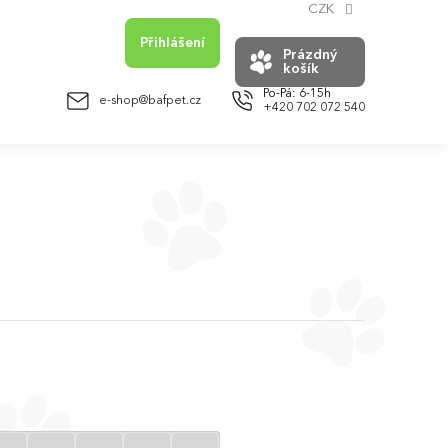
CZK
Přihlášení
Prázdný
košík
NÁKUPNÍ
KOŠÍK
e-shop@bafpet.cz
+420 702 072 540