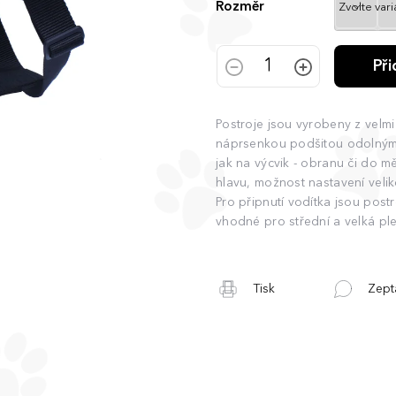
Rozměr
Př
Postroje jsou vyrobeny z vel
náprsenkou podšitou odolným f
jak na výcvik - obranu či do m
hlavu, možnost nastavení veli
Pro připnutí vodítka jsou pos
vhodné pro střední a velká pl
Tisk
Zept