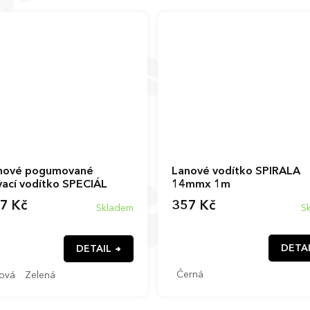
hové pogumované
Lanové vodítko SPIRÁLA
vací vodítko SPECIÁL
14mmx 1m
7 Kč
357 Kč
Skladem
S
DETA
DETAIL
Černá
ová
Zelená