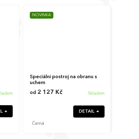
NOVINKA
Speciální postroj na obranu s
uchem
2 127 Kč
od
Skladem
kladem
IL
DETAIL
Černá