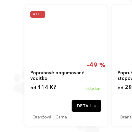
AKCE
–49 %
Popruhové pogumované
Popru
vodítko
stopo
114 Kč
28
od
od
Skladem
DETAIL
Oranžová
Černá
Oranž