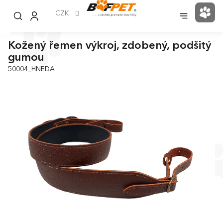
Přejít
na
CZK
NÁK
obsah
KOŠ
Kožený řemen výkroj, zdobený, podšitý
gumou
50004_HNEDA