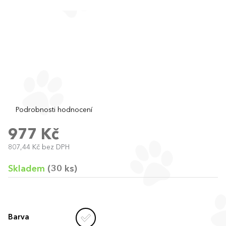
Průměrné
Podrobnosti hodnocení
hodnocení
produktu
977 Kč
je
807,44 Kč bez DPH
0,0
Měrná
z
cena:
5
Skladem
(30 ks)
hvězdiček.
Barva