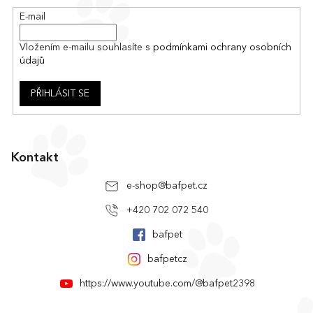
í
E-mail
Vložením e-mailu souhlasíte s
podmínkami ochrany osobních
údajů
PŘIHLÁSIT SE
Kontakt
e-shop
@
bafpet.cz
+420 702 072 540
bafpet
bafpetcz
https://www.youtube.com/@bafpet2398