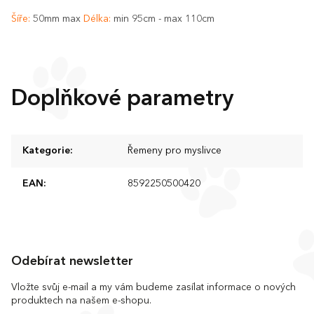
Šíře:
50mm max
Délka:
min 95cm - max 110cm
Doplňkové parametry
Kategorie
:
Řemeny pro myslivce
EAN
:
8592250500420
Z
á
Odebírat newsletter
p
a
Vložte svůj e-mail a my vám budeme zasílat informace o nových
produktech na našem e-shopu.
t