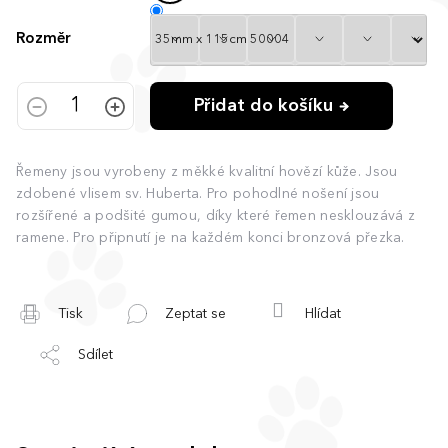
Rozměr
Přidat do košíku
Řemeny jsou vyrobeny z měkké kvalitní hovězí kůže. Jsou
zdobené vlisem sv. Huberta. Pro pohodlné nošení jsou
rozšířené a podšité gumou, díky které řemen nesklouzává z
ramene. Pro připnutí je na každém konci bronzová přezka.
Tisk
Zeptat se
Hlídat
Sdílet