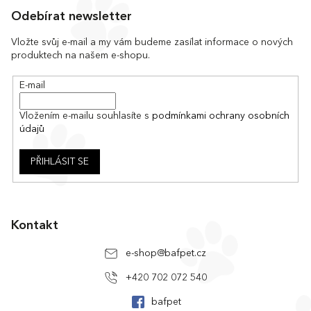
á
Odebírat newsletter
p
a
Vložte svůj e-mail a my vám budeme zasílat informace o nových
produktech na našem e-shopu.
t
í
E-mail
Vložením e-mailu souhlasíte s
podmínkami ochrany osobních
údajů
PŘIHLÁSIT SE
Kontakt
e-shop
@
bafpet.cz
+420 702 072 540
bafpet