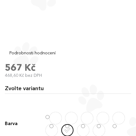
Průměrné
Podrobnosti hodnocení
hodnocení
produktu
567 Kč
je
468,60 Kč bez DPH
0,0
Měrná
z
cena:
5
Zvolte variantu
hvězdiček.
Barva