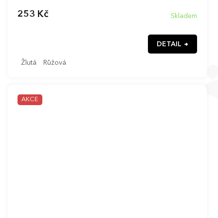
253 Kč
Skladem
DETAIL
Žlutá
Růžová
AKCE