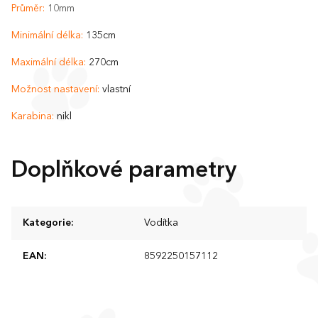
Průměr:
10mm
Minimální délka:
135cm
Maximální délka:
270cm
Možnost nastavení:
vlastní
Karabina:
nikl
Doplňkové parametry
Kategorie
:
Vodítka
EAN
:
8592250157112
Z