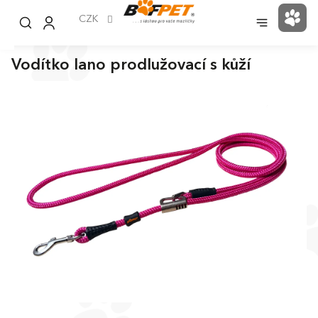
Přejít
na
CZK
NÁK
obsah
KOŠ
Vodítko lano prodlužovací s kůží