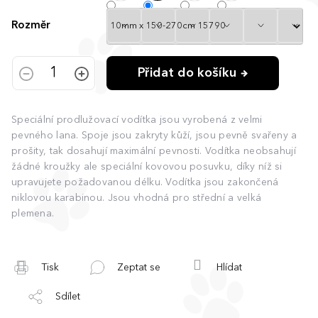
Rozměr
Přidat do košíku
Speciální prodlužovací vodítka jsou vyrobená z velmi
pevného lana. Spoje jsou zakryty kůží, jsou pevně svařeny a
prošity, tak dosahují maximální pevnosti. Vodítka neobsahují
žádné kroužky ale speciální kovovou posuvku, díky níž si
upravujete požadovanou délku. Vodítka jsou zakončená
niklovou karabinou. Jsou vhodná pro střední a velká
plemena.
Tisk
Zeptat se
Hlídat
Sdílet