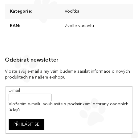
Kategorie
:
Vodítka
EAN
:
Zvolte variantu
Z
á
Odebírat newsletter
p
a
Vložte svůj e-mail a my vám budeme zasílat informace o nových
produktech na našem e-shopu.
t
í
E-mail
Vložením e-mailu souhlasíte s
podmínkami ochrany osobních
údajů
PŘIHLÁSIT SE