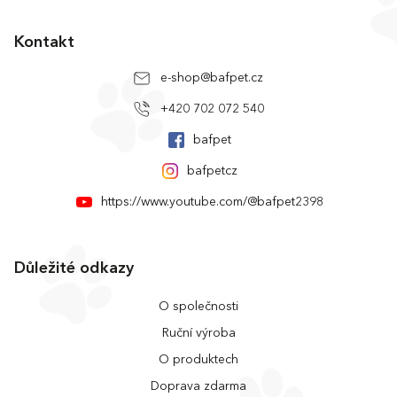
Kontakt
e-shop
@
bafpet.cz
+420 702 072 540
bafpet
bafpetcz
https://www.youtube.com/@bafpet2398
Důležité odkazy
O společnosti
Ruční výroba
O produktech
Doprava zdarma