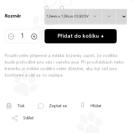
Rozměr
Přidat do košíku
Použití velmi příjemné a měkké koženky zajistí, že vodítko
bude pohodlné pro vás i vašeho psa. Při procházkách nebo
tréninku je měkké vodítko velmi důležité, aby byl váš pes
komfortní a cítil se co nejlépe.
Tisk
Zeptat se
Hlídat
Sdílet