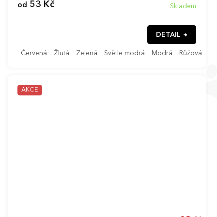
53 Kč
od
Skladem
DETAIL
Červená
Žlutá
Zelená
Světle modrá
Modrá
Růžová
Če
AKCE