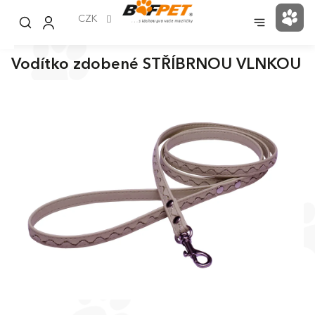
Přejít
na
CZK
NÁK
obsah
KOŠ
Vodítko zdobené STŘÍBRNOU VLNKOU