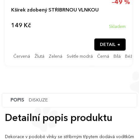
–49 %
Kšírek zdobený STŘÍBRNOU VLNKOU
149 Kč
Skladem
DETAIL
Červená
Žlutá
Zelená
Světle modrá
Černá
Bílá
Béžov
POPIS
DISKUZE
Detailní popis produktu
Dekorace v podobě vlnky se stříbrným třpytem dodává vodítkům