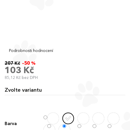
Průměrné
Podrobnosti hodnocení
hodnocení
produktu
207 Kč
–50 %
je
103 Kč
0,0
85,12 Kč bez DPH
z
Měrná
5
cena:
hvězdiček.
Zvolte variantu
Barva