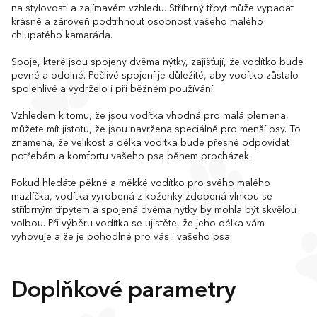
na stylovosti a zajímavém vzhledu. Stříbrný třpyt může vypadat
krásně a zároveň podtrhnout osobnost vašeho malého
chlupatého kamaráda.
Spoje, které jsou spojeny dvěma nýtky, zajišťují, že vodítko bude
pevné a odolné. Pečlivé spojení je důležité, aby vodítko zůstalo
spolehlivé a vydrželo i při běžném používání.
Vzhledem k tomu, že jsou vodítka vhodná pro malá plemena,
můžete mít jistotu, že jsou navržena speciálně pro menší psy. To
znamená, že velikost a délka vodítka bude přesně odpovídat
potřebám a komfortu vašeho psa během procházek.
Pokud hledáte pěkné a měkké vodítko pro svého malého
mazlíčka, vodítka vyrobená z koženky zdobená vlnkou se
stříbrným třpytem a spojená dvěma nýtky by mohla být skvělou
volbou. Při výběru vodítka se ujistěte, že jeho délka vám
vyhovuje a že je pohodlné pro vás i vašeho psa.
Doplňkové parametry