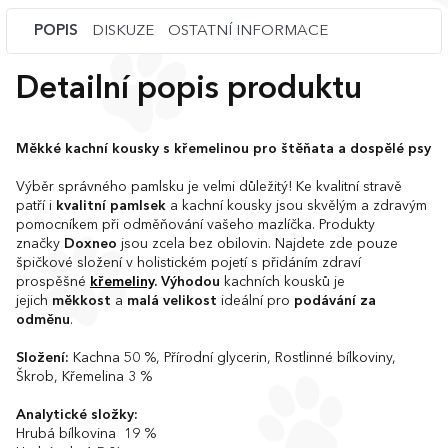
POPIS
DISKUZE
OSTATNÍ INFORMACE
Detailní popis produktu
Měkké kachní kousky s křemelinou pro štěňata a dospělé psy
Výběr správného pamlsku je velmi důležitý! Ke kvalitní stravě
patří i
kvalitní pamlsek
a kachní kousky jsou skvělým a zdravým
pomocníkem při odměňování vašeho mazlíčka. Produkty
značky
Doxneo
jsou zcela bez obilovin. Najdete zde pouze
špičkové složení v holistickém pojetí s přidáním zdraví
prospěšné
křemeliny
.
Výhodou
kachních kousků je
jejich
měkkost
a
malá velikost
ideální pro
podávání za
odměnu
.
Složení:
Kachna 50 %, Přírodní glycerin, Rostlinné bílkoviny,
Škrob, Křemelina 3 %
Analytické složky:
Hrubá bílkovina 19 %