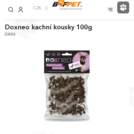
Přejít
na
CZK
NÁK
obsah
KOŠ
Doxneo kachní kousky 100g
DX86