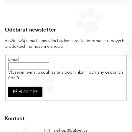
Z
á
Odebírat newsletter
p
a
Vložte svůj e-mail a my vám budeme zasílat informace o nových
produktech na našem e-shopu.
t
í
E-mail
Vložením e-mailu souhlasíte s
podmínkami ochrany osobních
údajů
PŘIHLÁSIT SE
Kontakt
e-shop
@
bafpet.cz