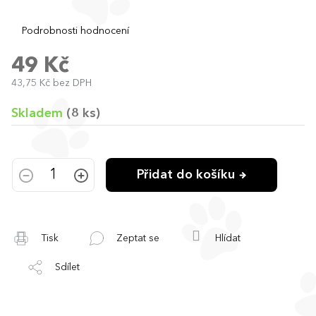
Průměrné
Podrobnosti hodnocení
hodnocení
produktu
49 Kč
je
43,75 Kč bez DPH
0,0
Měrná
z
cena:
5
Skladem
(8 ks)
hvězdiček.
Přidat do košíku
Tisk
Zeptat se
Hlídat
Sdílet