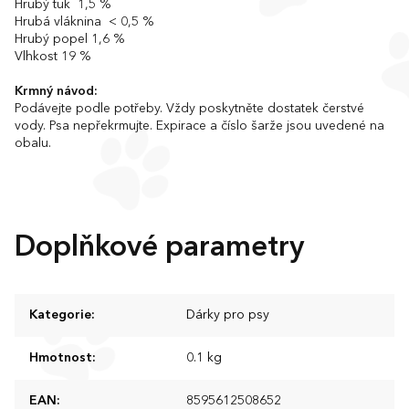
Hrubý tuk 1,5 %
Hrubá vláknina < 0,5 %
Hrubý popel 1,6 %
Vlhkost 19 %
Krmný návod:
Podávejte podle potřeby. Vždy poskytněte dostatek čerstvé
vody. Psa nepřekrmujte. Expirace a číslo šarže jsou uvedené na
obalu.
Doplňkové parametry
Kategorie
:
Dárky pro psy
Hmotnost
:
0.1 kg
EAN
:
8595612508652