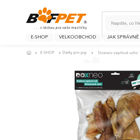
Přejít
na
obsah
E-SHOP
VELKOOBCHOD
JAK SPRÁVNĚ
E-SHOP
Dárky pro psy
Doxneo vepřové ucho 