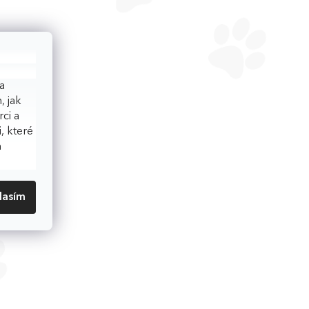
a
, jak
ci a
, které
h
lasím