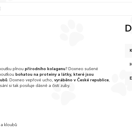
E
u
D
K
houtku plnou
přírodního kolagenu
? Doxneo sušené
choutkou
bohatou na proteiny a látky, které jsou
oubů
. Doxneo vepřové ucho,
vyráběno v České republice
,
ní si tak posiluje dásně a čistí zuby.
 a kloubů