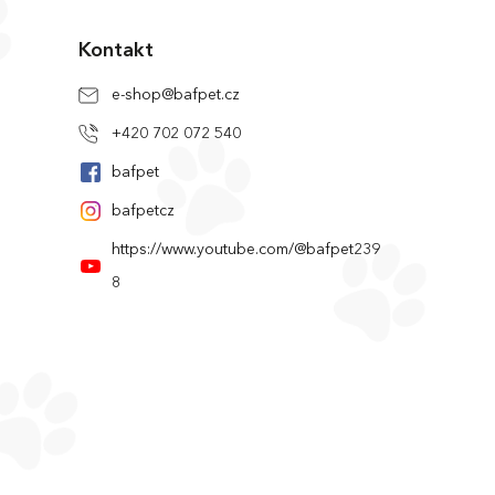
Kontakt
e-shop
@
bafpet.cz
+420 702 072 540
bafpet
bafpetcz
https://www.youtube.com/@bafpet239
8