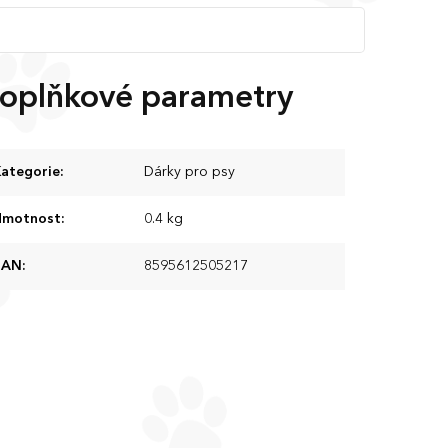
oplňkové parametry
ategorie
:
Dárky pro psy
Hmotnost
:
0.4 kg
EAN
:
8595612505217