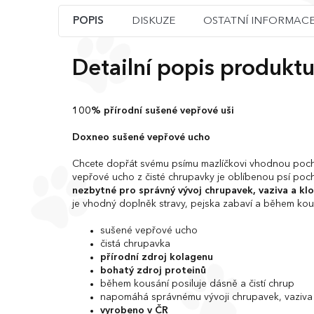
POPIS
DISKUZE
OSTATNÍ INFORMAC
Detailní popis produkt
100% přírodní sušené vepřové uši
Doxneo sušené vepřové ucho
Chcete dopřát svému psímu mazlíčkovi vhodnou poc
vepřové ucho z čisté chrupavky je oblíbenou psí po
nezbytné pro správný vývoj chrupavek, vaziva a kl
je vhodný doplněk stravy, pejska zabaví a během kousá
sušené vepřové ucho
čistá chrupavka
přírodní zdroj kolagenu
bohatý zdroj proteinů
během kousání posiluje dásně a čistí chrup
napomáhá správnému vývoji chrupavek, vaziva
vyrobeno v ČR