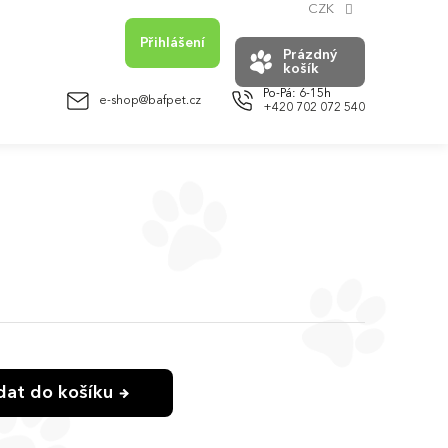
CZK
Přihlášení
Prázdný
košík
NÁKUPNÍ
KOŠÍK
e-shop@bafpet.cz
+420 702 072 540
idat do košíku