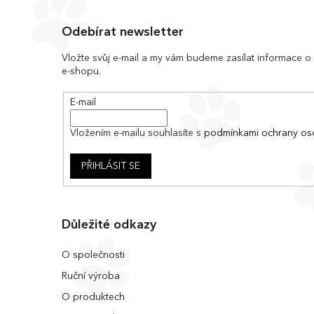
Z
á
Odebírat newsletter
p
a
Vložte svůj e-mail a my vám budeme zasílat informace 
e-shopu.
t
í
E-mail
Vložením e-mailu souhlasíte s
podmínkami ochrany os
PŘIHLÁSIT SE
Důležité odkazy
O společnosti
Ruční výroba
O produktech