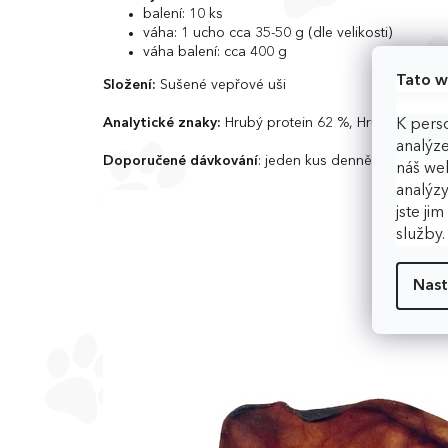
balení: 10 ks
váha: 1 ucho cca 35-50 g (dle velikosti)
váha balení: cca 400 g
Tato w
Složení:
Sušené vepřové uši
Analytické znaky:
Hrubý protein 62 %, Hrubý tuk 25
K perso
analýze
Doporučené dávkování
: jeden kus denně
náš web
analýzy
jste ji
služby
Nast