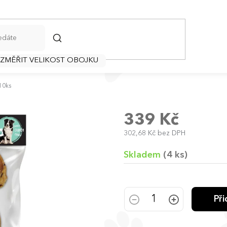
HLEDAT
 ZMĚŘIT VELIKOST OBOJKU
10ks
339 Kč
302,68 Kč bez DPH
Měrná
cena:
Skladem
(4 ks)
Př