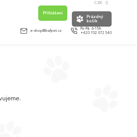
CZK
Přihlášení
Prázdný
košík
NÁKUPNÍ
KOŠÍK
e-shop@bafpet.cz
+420 702 072 540
avujeme.