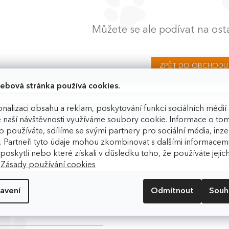
Můžete se ale podívat na osta
ZPĚT DO OBCHODU
ebová stránka používá cookies.
nalizaci obsahu a reklam, poskytování funkcí sociálních médií 
 naší návštěvnosti využíváme soubory cookie. Informace o tom
 používáte, sdílíme se svými partnery pro sociální média, inzer
o nových produktech na našem
. Partneři tyto údaje mohou zkombinovat s dalšími informacemi
m poskytli nebo které získali v důsledku toho, že používáte jejic
.
Zásady používání cookies
obních údajů
avení
Odmítnout
Souh