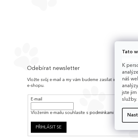
n
e
l
Tato w
Z
K perso
á
Odebírat newsletter
analýze
p
náš web
a
Vložte svůj e-mail a my vám budeme zasílat informace 
e-shopu.
analýzy
t
jste ji
í
E-mail
služby
Vložením e-mailu souhlasíte s
podmínkami ochrany os
Nast
PŘIHLÁSIT SE