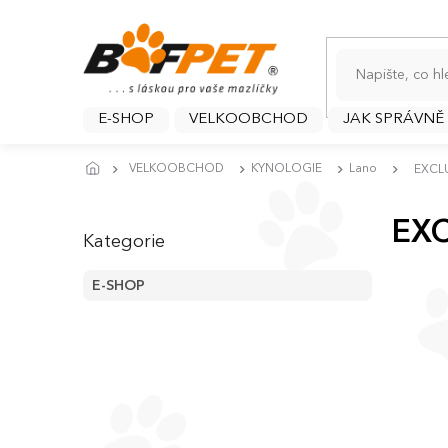
Přejít
na
obsah
E-SHOP
VELKOOBCHOD
JAK SPRÁVNĚ
VELKOOBCHOD
KYNOLOGIE
Lano
EXCL
P
Přeskočit
o
EXC
Kategorie
kategorie
s
t
E-SHOP
r
a
n
n
í
p
a