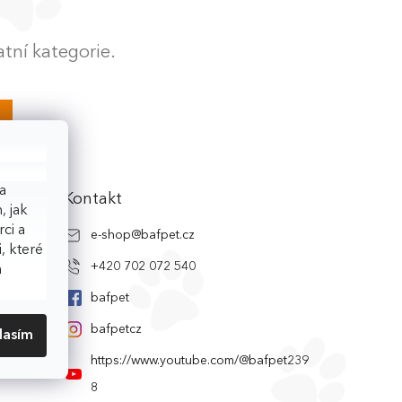
tní kategorie.
a
Kontakt
, jak
ci a
e-shop
@
bafpet.cz
, které
+420 702 072 540
h
bafpet
bafpetcz
lasím
https://www.youtube.com/@bafpet239
8