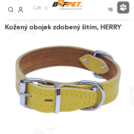
Přejít
na
CZK
NÁK
obsah
KOŠ
Kožený obojek zdobený šitím, HERRY