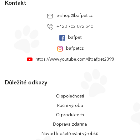
Kontakt
e-shop
@
bafpet.cz
+420 702 072 540
bafpet
bafpetcz
https://www.youtube.com/@bafpet2398
Důležité odkazy
O společnosti
Ruční výroba
O produktech
Doprava zdarma
Návod k ošetřování výrobků