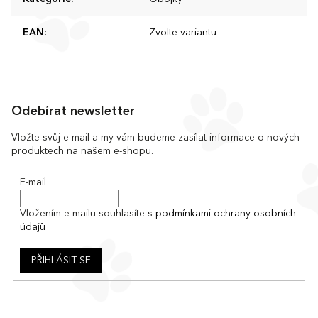
EAN
:
Zvolte variantu
Z
á
Odebírat newsletter
p
a
Vložte svůj e-mail a my vám budeme zasílat informace o nových
produktech na našem e-shopu.
t
í
E-mail
Vložením e-mailu souhlasíte s
podmínkami ochrany osobních
údajů
PŘIHLÁSIT SE