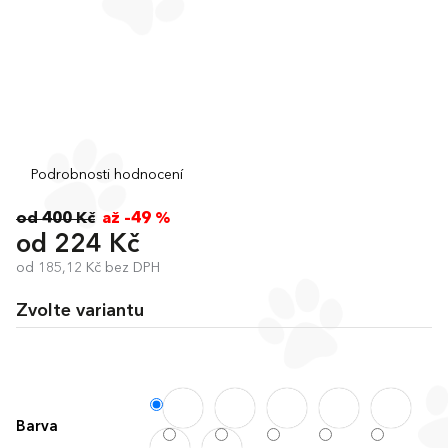
Průměrné
Podrobnosti hodnocení
hodnocení
produktu
od 400 Kč
až –49 %
je
od
224 Kč
0,0
od
185,12 Kč
bez DPH
z
Měrná
5
cena:
hvězdiček.
Zvolte variantu
Barva