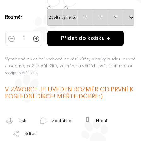
Rozměr
Přidat do košíku
Vyrobené z kvalitní vrchové hovězí kůže, obojky budou pevné
a odolné, což je důležité, zejména u větších psů, kteří mohou
vyvíjet větší sílu.
V ZÁVORCE JE UVEDEN ROZMĚR OD PRVNÍ K
POSLEDNÍ DÍRCE! MĚŘTE DOBŘE:)
Tisk
Zeptat se
Hlídat
Sdílet