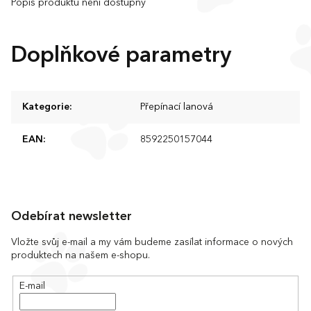
Popis produktu není dostupný
Doplňkové parametry
Kategorie
:
Přepínací lanová
EAN
:
8592250157044
Z
á
Odebírat newsletter
p
a
Vložte svůj e-mail a my vám budeme zasílat informace o nových
produktech na našem e-shopu.
t
í
E-mail