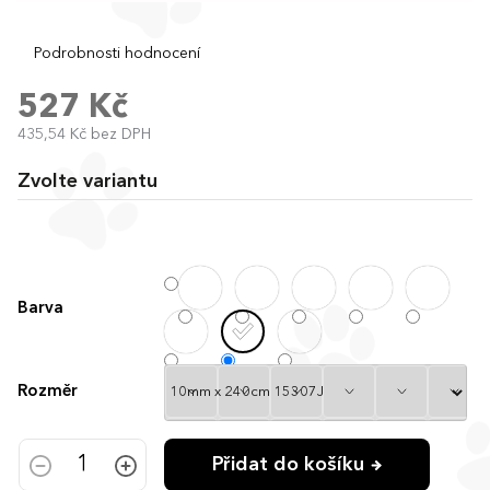
Průměrné
Podrobnosti hodnocení
hodnocení
produktu
527 Kč
je
435,54 Kč bez DPH
0,0
Měrná
z
cena:
5
Zvolte variantu
hvězdiček.
Barva
Rozměr
Přidat do košíku