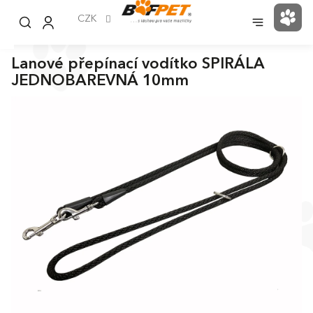
Přejít
na
CZK
NÁK
obsah
KOŠ
Lanové přepínací vodítko SPIRÁLA
JEDNOBAREVNÁ 10mm