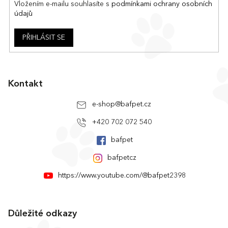
Vložením e-mailu souhlasíte s
podmínkami ochrany osobních
údajů
PŘIHLÁSIT SE
Kontakt
e-shop
@
bafpet.cz
+420 702 072 540
bafpet
bafpetcz
https://www.youtube.com/@bafpet2398
Důležité odkazy