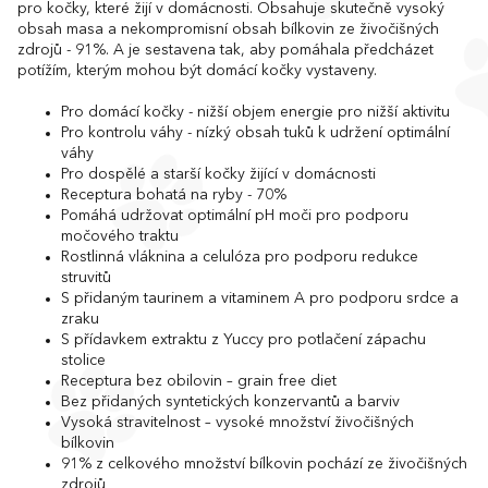
pro kočky, které žijí v domácnosti. Obsahuje skutečně vysoký
obsah masa a nekompromisní obsah bílkovin ze živočišných
zdrojů - 91%. A je sestavena tak, aby pomáhala předcházet
potížím, kterým mohou být domácí kočky vystaveny.
Pro domácí kočky - nižší objem energie pro nižší aktivitu
Pro kontrolu váhy - nízký obsah tuků k udržení optimální
váhy
Pro dospělé a starší kočky žijící v domácnosti
Receptura bohatá na ryby - 70%
Pomáhá udržovat optimální pH moči pro podporu
močového traktu
Rostlinná vláknina a celulóza pro podporu redukce
struvitů
S přidaným taurinem a vitaminem A pro podporu srdce a
zraku
S přídavkem extraktu z Yuccy pro potlačení zápachu
stolice
Receptura bez obilovin – grain free diet
Bez přidaných syntetických konzervantů a barviv
Vysoká stravitelnost – vysoké množství živočišných
bílkovin
91% z celkového množství bílkovin pochází ze živočišných
zdrojů