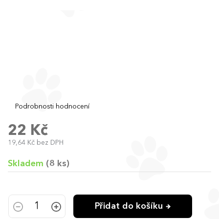
Průměrné
Podrobnosti hodnocení
hodnocení
produktu
22 Kč
je
19,64 Kč bez DPH
0,0
Měrná
z
cena:
5
Skladem
(8 ks)
hvězdiček.
Přidat do košíku