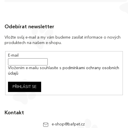
Z
á
Odebírat newsletter
p
a
Vložte svůj e-mail a my vám budeme zasílat informace o nových
produktech na našem e-shopu.
t
í
E-mail
Vložením e-mailu souhlasíte s
podmínkami ochrany osobních
údajů
PŘIHLÁSIT SE
Kontakt
e-shop
@
bafpet.cz