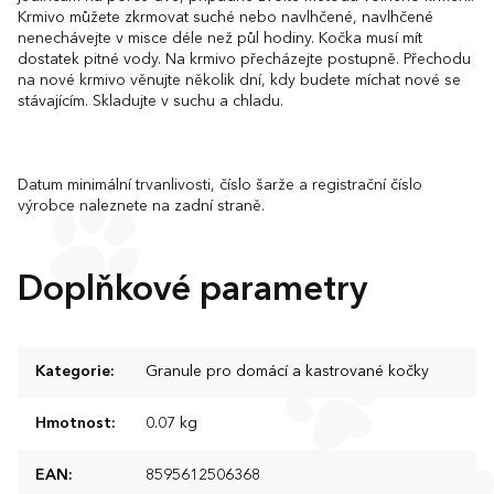
Krmivo můžete zkrmovat suché nebo navlhčené, navlhčené
nenechávejte v misce déle než půl hodiny. Kočka musí mít
dostatek pitné vody. Na krmivo přecházejte postupně. Přechodu
na nové krmivo věnujte několik dní, kdy budete míchat nové se
stávajícím. Skladujte v suchu a chladu.
Datum minimální trvanlivosti, číslo šarže a registrační číslo
výrobce naleznete na zadní straně.
Doplňkové parametry
Kategorie
:
Granule pro domácí a kastrované kočky
Hmotnost
:
0.07 kg
EAN
:
8595612506368