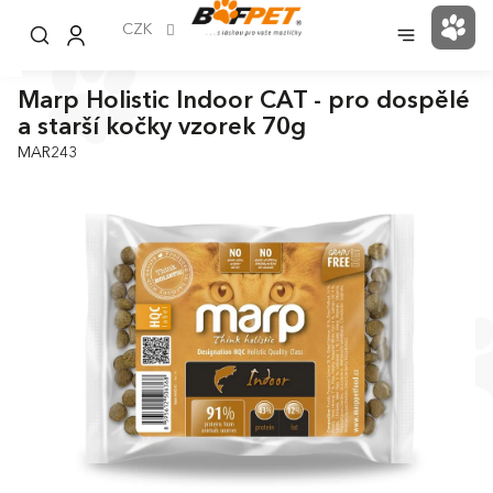
Přejít
na
CZK
NÁK
obsah
KOŠ
Marp Holistic Indoor CAT - pro dospělé
a starší kočky vzorek 70g
MAR243