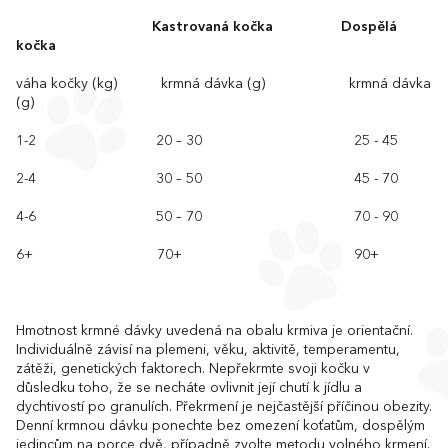
Kastrovaná kočka
Dospělá
kočka
váha kočky (kg) krmná dávka (g) krmná dávka
(g)
1-2 20 – 30 25 - 45
2-4 30 – 50 45 - 70
4-6 50 – 70 70 - 90
6+ 70+ 90+
Hmotnost krmné dávky uvedená na obalu krmiva je orientační.
Individuálně závisí na plemeni, věku, aktivitě, temperamentu,
zátěži, genetických faktorech. Nepřekrmte svoji kočku v
důsledku toho, že se necháte ovlivnit její chutí k jídlu a
dychtivostí po granulích. Překrmení je nejčastější příčinou obezity.
Denní krmnou dávku ponechte bez omezení koťatům, dospělým
jedincům na porce dvě, případně zvolte metodu volného krmení.