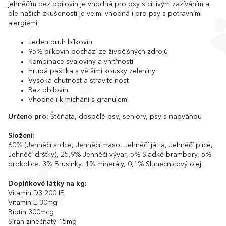
jehněčím bez obilovin je vhodná pro psy s citlivým zažíváním a
dle našich zkušeností je velmi vhodná i pro psy s potravními
alergiemi.
Jeden druh bílkovin
95% bílkovin pochází ze živočišných zdrojů
Kombinace svaloviny a vnitřností
Hrubá paštika s většími kousky zeleniny
Vysoká chutnost a stravitelnost
Bez obilovin
Vhodné i k míchání s granulemi
Určeno pro:
Štěňata, dospělé psy, seniory, psy s nadváhou
Složení:
60% (Jehněčí srdce, Jehněčí maso, Jehněčí játra, Jehněčí plíce,
Jehněčí dršťky), 25,9% Jehněčí vývar, 5% Sladké brambory, 5%
brokolice, 3% Brusinky, 1% minerály, 0,1% Slunečnicový olej.
Doplňkové látky na kg:
Vitamin D3 200 IE
Vitamin E 30mg
Biotin 300mcg
Síran zinečnatý 15mg