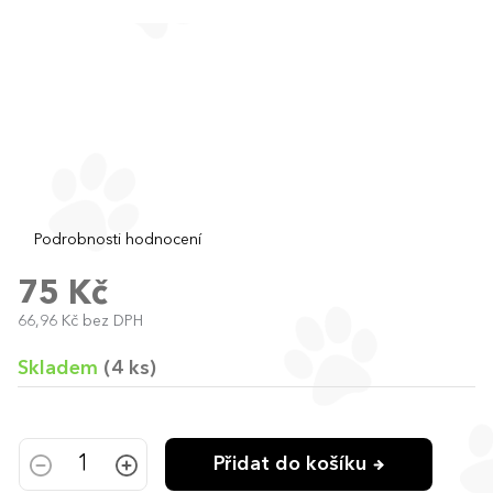
Průměrné
Podrobnosti hodnocení
hodnocení
produktu
75 Kč
je
66,96 Kč bez DPH
0,0
Měrná
z
cena:
5
Skladem
(4 ks)
hvězdiček.
Přidat do košíku