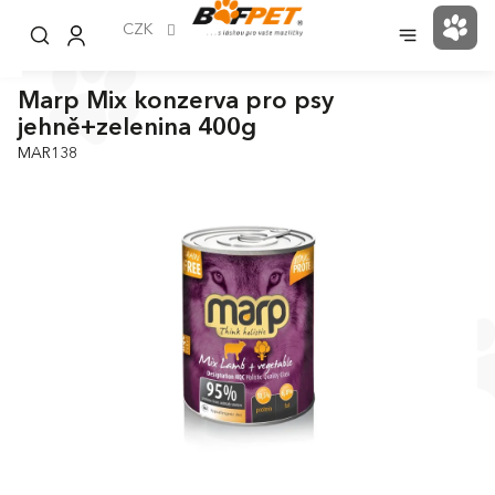
Přejít
na
CZK
NÁK
obsah
KOŠ
Marp Mix konzerva pro psy
jehně+zelenina 400g
MAR138