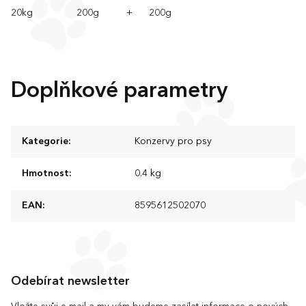
20kg 200g + 200g
Doplňkové parametry
Kategorie
:
Konzervy pro psy
Hmotnost
:
0.4 kg
EAN
:
8595612502070
Z
á
Odebírat newsletter
p