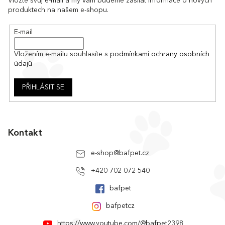
a
Vložte svůj e-mail a my vám budeme zasílat informace o nových
produktech na našem e-shopu.
t
í
E-mail
Vložením e-mailu souhlasíte s
podmínkami ochrany osobních
údajů
PŘIHLÁSIT SE
Kontakt
e-shop
@
bafpet.cz
+420 702 072 540
bafpet
bafpetcz
https://www.youtube.com/@bafpet2398