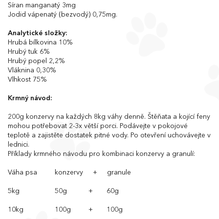
Síran manganatý 3mg
Jodid vápenatý (bezvodý) 0,75mg.
Analytické složky:
Hrubá bílkovina 10%
Hrubý tuk 6%
Hrubý popel 2,2%
Vláknina 0,30%
Vlhkost 75%
Krmný návod:
200g konzervy na každých 8kg váhy denně. Štěňata a kojící feny
mohou potřebovat 2-3x větší porci. Podávejte v pokojové
teplotě a zajistěte dostatek pitné vody. Po otevření uchovávejte v
lednici.
Příklady krmného návodu pro kombinaci konzervy a granulí:
Váha psa konzervy + granule
5kg 50g + 60g
10kg 100g + 100g