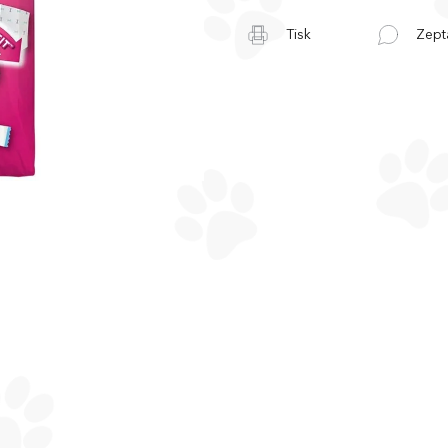
Tisk
Zept