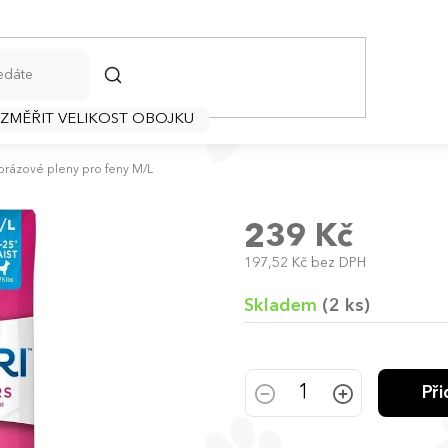
HLEDAT
 ZMĚŘIT VELIKOST OBOJKU
rázové pleny pro feny M/L
239 Kč
197,52 Kč bez DPH
Měrná
cena:
Skladem
(2 ks)
Př