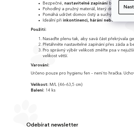
Bezpečné,
nastavitelné zapínání
bez trhání srs
Nast
Pohodlný a pružný materiál, který drží na míst
Pomáhá udržet domov čistý a suchý
Ideální při
inkontinenci, hárání nebo cestování
Použití:
Nasaďte plenu tak, aby savá část překrývala ge
Přetáhněte nastavitelné zapínání přes záda a 
Pro správný výběr velikosti změřte psa v nejužš
velikost větší.
Varování:
Určeno pouze pro hygienu fen – není to hračka.
Uchov
Velikost:
M/L (46–63,5 cm)
Balení:
14 ks
Z
á
Odebírat newsletter
p