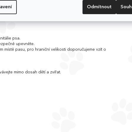
ti
avení
Odmítnout
Souh
ě i u neposedných psů
.
nitálie psa.
bezpečně upevněte.
ím místě pasu, pro hraniční velikosti doporučujeme vzít o
ávejte mimo dosah dětí a zvířat.