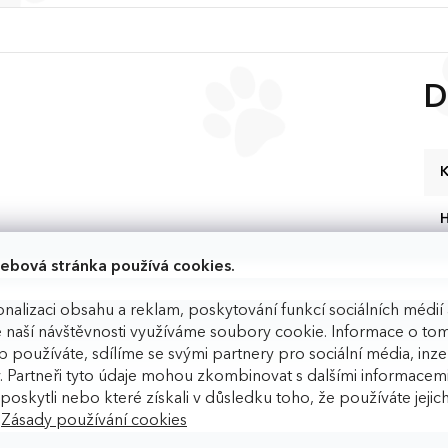
u
D
K
ebová stránka používá cookies.
nalizaci obsahu a reklam, poskytování funkcí sociálních médií 
 naší návštěvnosti využíváme soubory cookie. Informace o tom
 používáte, sdílíme se svými partnery pro sociální média, inzer
. Partneři tyto údaje mohou zkombinovat s dalšími informacemi
bo cestování.
m poskytli nebo které získali v důsledku toho, že používáte jejic
.
Zásady používání cookies
drží moč uvnitř, zatímco
indikátor vlhkosti
vám napoví,