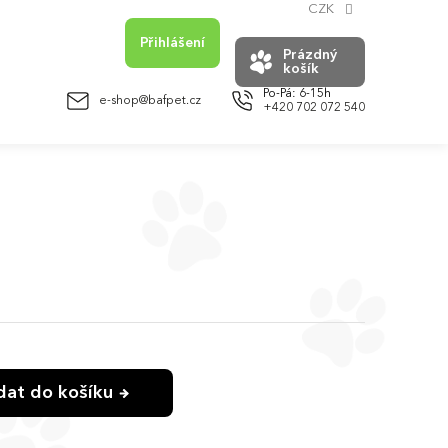
CZK
Přihlášení
Prázdný
košík
NÁKUPNÍ
KOŠÍK
e-shop@bafpet.cz
+420 702 072 540
idat do košíku