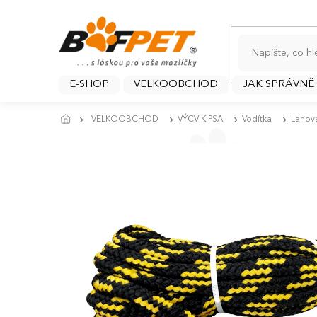
Přejít
na
obsah
E-SHOP
VELKOOBCHOD
JAK SPRÁVNĚ
VELKOOBCHOD
VÝCVIK PSA
Vodítka
Lanov