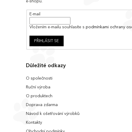
e-shopu.
t
í
E-mail
Vložením e-mailu souhlasíte s
podmínkami ochrany os
PŘIHLÁSIT SE
Důležité odkazy
O společnosti
Ruční výroba
O produktech
Doprava zdarma
Návod k ošetřování výrobků
Kontakty
Obchodní podmínky