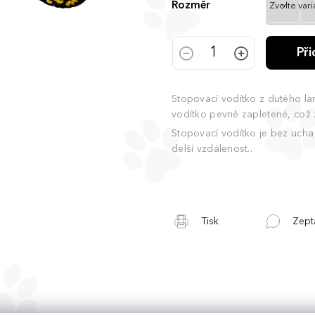
Rozměr
Př
Stopovací vodítko z dutého la
vodítko pevně zapletené, což 
Stopovací vodítko je bez ucha
delší vzdálenost..
Tisk
Zept