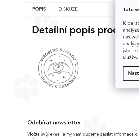
POPIS
DISKUZE
Tato w
K perso
Detailní popis produkt
analýze
náš web
analýzy
jste ji
služby
Nast
Z
á
Odebírat newsletter
p
a
Vložte svůj e-mail a my vám budeme zasílat informace 