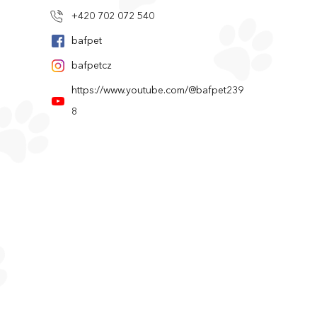
+420 702 072 540
bafpet
bafpetcz
https://www.youtube.com/@bafpet239
8