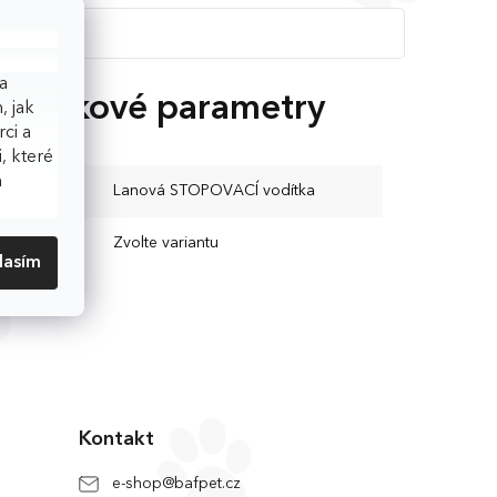
a
oplňkové parametry
, jak
ci a
, které
h
ategorie
:
Lanová STOPOVACÍ vodítka
EAN
:
Zvolte variantu
lasím
Kontakt
e-shop
@
bafpet.cz