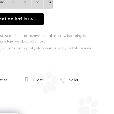
idat do košíku
na zakončené bronzovou karabinou . U karabiny je
zajišťuje vysokou odolnost.
 , vhodné pro výcvik, stopování a volný pohyb psa na
at se
Hlídat
Sdílet