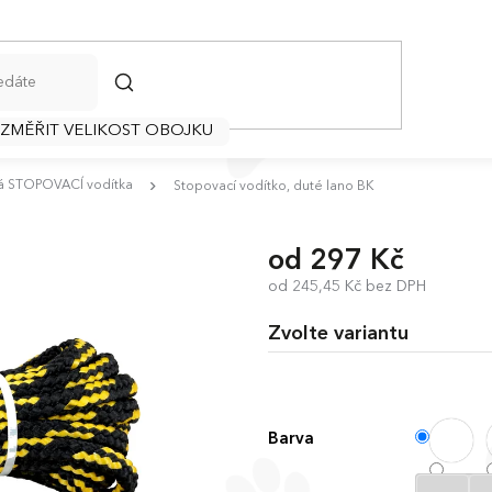
HLEDAT
 ZMĚŘIT VELIKOST OBOJKU
á STOPOVACÍ vodítka
Stopovací vodítko, duté lano BK
od
297 Kč
od
245,45 Kč
bez DPH
Měrná
cena:
Zvolte variantu
Barva