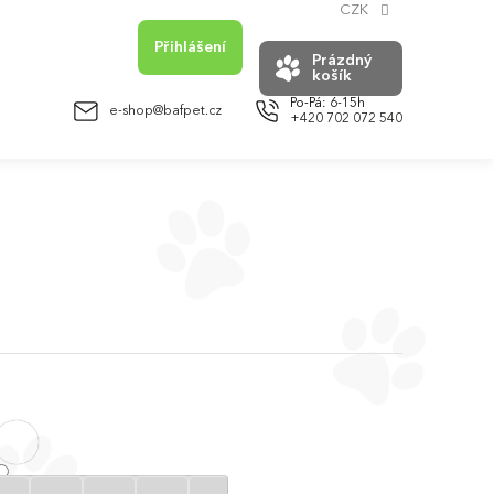
CZK
Přihlášení
Prázdný
košík
NÁKUPNÍ
KOŠÍK
e-shop@bafpet.cz
+420 702 072 540