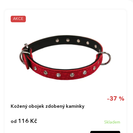
V
ý
AKCE
p
i
s
p
r
o
d
u
k
t
ů
–37 %
Kožený obojek zdobený kamínky
116 Kč
od
Skladem