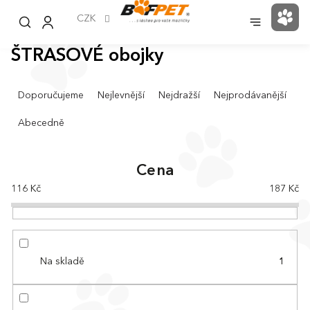
Přejít
na
CZK
NÁK
obsah
KOŠ
ŠTRASOVÉ obojky
Ř
Doporučujeme
Nejlevnější
Nejdražší
Nejprodávanější
a
z
Abecedně
e
n
í
Cena
p
116
Kč
187
Kč
r
o
d
u
k
Na skladě
1
t
ů