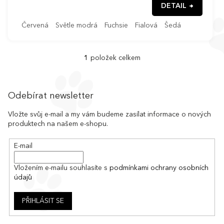
DETAIL
Červená
Světle modrá
Fuchsie
Fialová
Šedá
1
položek celkem
O
v
l
Z
á
á
Odebírat newsletter
d
p
a
a
Vložte svůj e-mail a my vám budeme zasílat informace o nových
c
produktech na našem e-shopu.
t
í
í
p
E-mail
r
v
k
Vložením e-mailu souhlasíte s
podmínkami ochrany osobních
y
údajů
v
ý
PŘIHLÁSIT SE
p
i
s