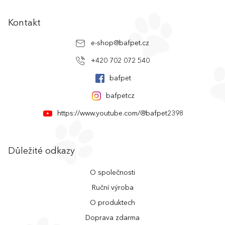
u
Kontakt
e-shop
@
bafpet.cz
+420 702 072 540
bafpet
bafpetcz
https://www.youtube.com/@bafpet2398
Důležité odkazy
O společnosti
Ruční výroba
O produktech
Doprava zdarma