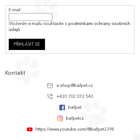
í
p
E-mail
r
v
k
Vložením e-mailu souhlasíte s
podmínkami ochrany osobních
y
údajů
v
ý
PŘIHLÁSIT SE
p
i
s
u
Kontakt
e-shop
@
bafpet.cz
+420 702 072 540
bafpet
bafpetcz
https://www.youtube.com/@bafpet2398