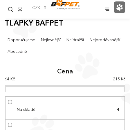
Přejít
na
CZK
NÁK
obsah
KOŠ
TLAPKY BAFPET
Ř
Doporučujeme
Nejlevnější
Nejdražší
Nejprodávanější
a
z
Abecedně
e
n
í
Cena
p
64
Kč
215
Kč
r
o
d
u
k
Na skladě
4
t
ů