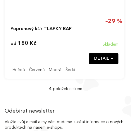
–29 %
Popruhový kšír TLAPKY BAF
180 Kč
od
Skladem
DETAIL
Hnědá
Červená
Modrá
Šedá
4
položek celkem
O
v
l
Z
á
á
Odebírat newsletter
d
p
a
a
Vložte svůj e-mail a my vám budeme zasílat informace o nových
c
produktech na našem e-shopu.
t
í