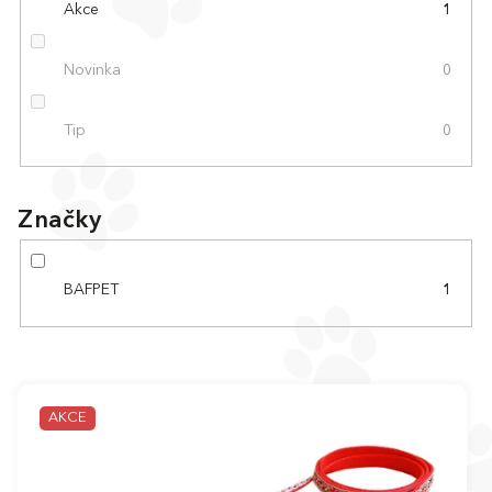
Akce
1
Novinka
0
Tip
0
Značky
BAFPET
1
V
ý
AKCE
p
i
s