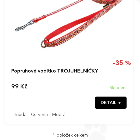
p
r
o
d
u
k
t
ů
–35 %
Popruhové vodítko TROJÚHELNÍČKY
99 Kč
Skladem
DETAIL
Hnědá
Červená
Modrá
1
položek celkem
O