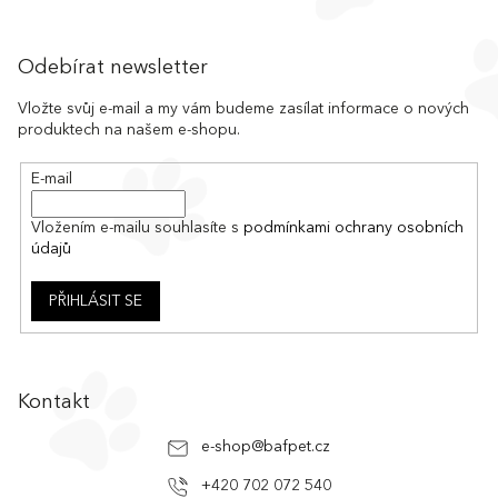
v
l
Z
á
á
Odebírat newsletter
d
p
a
a
Vložte svůj e-mail a my vám budeme zasílat informace o nových
c
produktech na našem e-shopu.
t
í
í
p
E-mail
r
v
k
Vložením e-mailu souhlasíte s
podmínkami ochrany osobních
y
údajů
v
ý
PŘIHLÁSIT SE
p
i
s
u
Kontakt
e-shop
@
bafpet.cz
+420 702 072 540