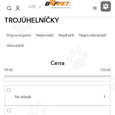
Přejít
na
CZK
NÁK
obsah
KOŠ
TROJÚHELNÍČKY
Ř
Doporučujeme
Nejlevnější
Nejdražší
Nejprodávanější
a
z
Abecedně
e
n
í
Cena
p
99
Kč
100
Kč
r
o
d
u
k
Na skladě
1
t
ů