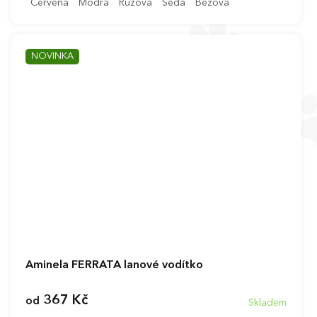
Červená
Modrá
Růžová
Šedá
Béžová
NOVINKA
Aminela FERRATA lanové vodítko
367 Kč
od
Skladem