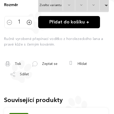
Rozměr
Přidat do košíku
Ručně vyrobené přepínací vodítko z horolezeckého lana a
pravé kůže s černým kováním.
Tisk
Zeptat se
Hlídat
Sdílet
Související produkty