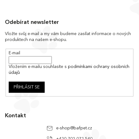
Z
á
Odebírat newsletter
p
a
Vložte svůj e-mail a my vám budeme zasílat informace o nových
produktech na našem e-shopu.
t
í
E-mail
Vložením e-mailu souhlasíte s
podmínkami ochrany osobních
údajů
PŘIHLÁSIT SE
Kontakt
e-shop
@
bafpet.cz
+420 702 072 540