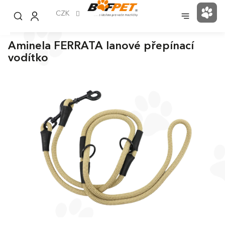
Přejít
na
CZK
NÁK
obsah
KOŠ
Aminela FERRATA lanové přepínací
vodítko