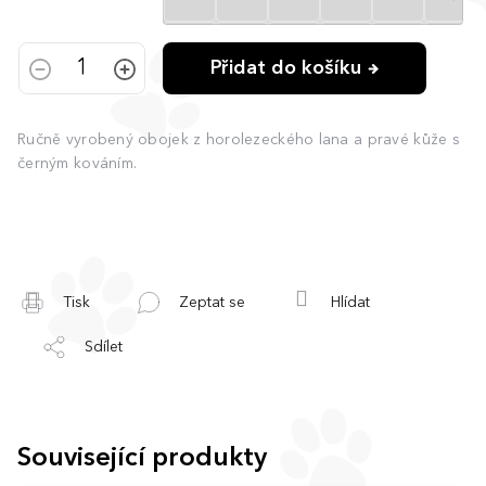
Přidat do košíku
Ručně vyrobený obojek z horolezeckého lana a pravé kůže s
černým kováním.
Tisk
Zeptat se
Hlídat
Sdílet
Související produkty