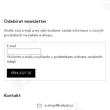
Z
á
Odebírat newsletter
p
a
Vložte svůj e-mail a my vám budeme zasílat informace o nových
produktech na našem e-shopu.
t
í
E-mail
Vložením e-mailu souhlasíte s
podmínkami ochrany osobních
údajů
PŘIHLÁSIT SE
Kontakt
e-shop
@
bafpet.cz