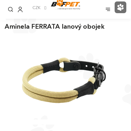
Přejít
na
CZK
NÁK
obsah
KOŠ
Aminela FERRATA lanový obojek