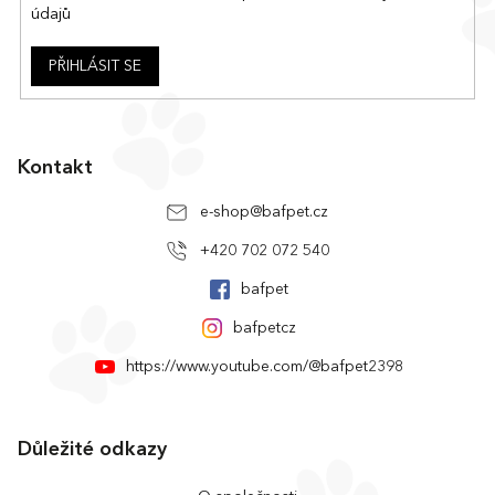
údajů
PŘIHLÁSIT SE
Kontakt
e-shop
@
bafpet.cz
+420 702 072 540
bafpet
bafpetcz
https://www.youtube.com/@bafpet2398
Důležité odkazy