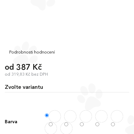
Průměrné
Podrobnosti hodnocení
hodnocení
produktu
od
387 Kč
je
od
319,83 Kč
bez DPH
0,0
Měrná
z
cena:
5
Zvolte variantu
hvězdiček.
Barva