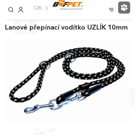
Přejít
na
CZK
NÁK
obsah
KOŠ
Lanové přepínací vodítko UZLÍK 10mm