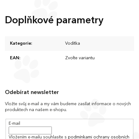
Doplňkové parametry
Kategorie
:
Vodítka
EAN
:
Zvolte variantu
Z
á
Odebírat newsletter
p
a
Vložte svůj e-mail a my vám budeme zasílat informace o nových
produktech na našem e-shopu.
t
í
E-mail
Vložením e-mailu souhlasíte s
podmínkami ochrany osobních