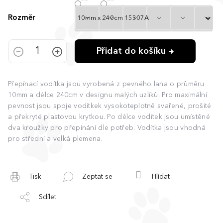
Rozměr
Přidat do košíku
Přepínací vodítka jsou vyrobená z pevného lana o průměru
10mm a délce 240cm v designu malých uzlíků. Pro maximální
pevnost jsou spoje vodítkek vysokoteplotně svařené, prošité
a překryté plastovou krytkou. Po délce vodítek jsou umístěné
dva kroužky pro přepínání dle potřeb. Vodítka jsou vhodná
pro střední a velká plemena.
Tisk
Zeptat se
Hlídat
Sdílet