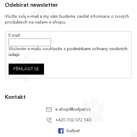
á
Odebírat newsletter
p
a
Vložte svůj e-mail a my vám budeme zasílat informace o nových
produktech na našem e-shopu.
t
í
E-mail
Vložením e-mailu souhlasíte s
podmínkami ochrany osobních
údajů
PŘIHLÁSIT SE
Kontakt
e-shop
@
bafpet.cz
+420 702 072 540
bafpet