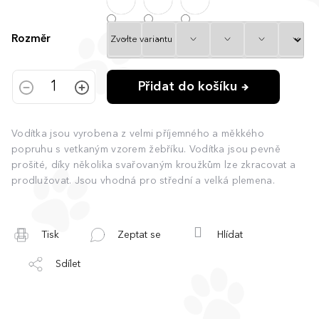
Rozměr
Přidat do košíku
Vodítka jsou vyrobena z velmi příjemného a měkkého
popruhu s vetkaným vzorem žebříku. Vodítka jsou pevně
prošité, díky několika svařovaným kroužkům lze zkracovat a
prodlužovat. Jsou vhodná pro střední a velká plemena.
Tisk
Zeptat se
Hlídat
Sdílet