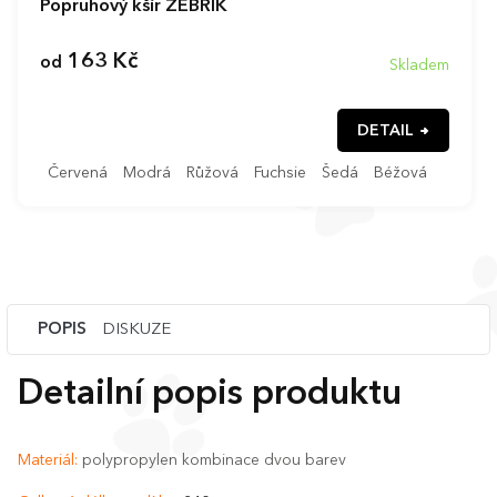
Popruhový kšír ŽEBŘÍK
163 Kč
od
Skladem
DETAIL
Červená
Modrá
Růžová
Fuchsie
Šedá
Béžová
POPIS
DISKUZE
Detailní popis produktu
Materiál:
polypropylen kombinace dvou barev