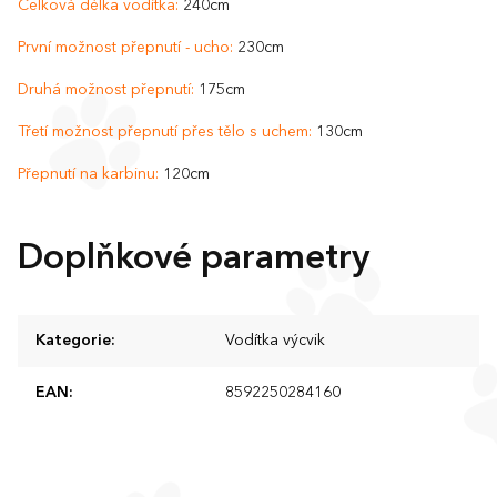
Celková délka vodítka:
240cm
První možnost přepnutí - ucho:
230cm
Druhá možnost přepnutí:
175cm
Třetí možnost přepnutí přes tělo s uchem:
130cm
Přepnutí na karbinu:
120cm
Doplňkové parametry
Kategorie
:
Vodítka výcvik
EAN
:
8592250284160
Z