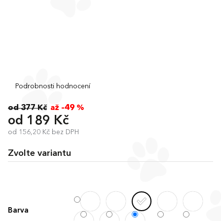
Průměrné
Podrobnosti hodnocení
hodnocení
produktu
od 377 Kč
až –49 %
je
od
189 Kč
0,0
od
156,20 Kč
bez DPH
z
Měrná
5
cena:
hvězdiček.
Zvolte variantu
Barva