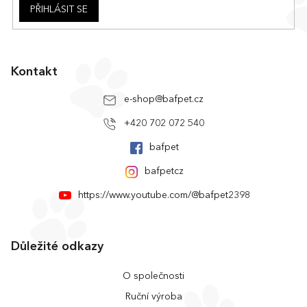
PŘIHLÁSIT SE
Kontakt
e-shop
@
bafpet.cz
+420 702 072 540
bafpet
bafpetcz
https://www.youtube.com/@bafpet2398
Důležité odkazy
O společnosti
Ruční výroba