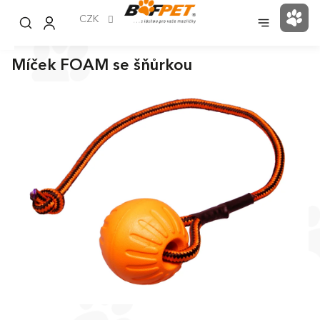
Přejít
na
CZK
NÁK
obsah
KOŠ
Míček FOAM se šňůrkou