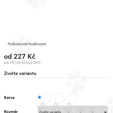
Průměrné
Podrobnosti hodnocení
hodnocení
produktu
od
227 Kč
je
od
187,60 Kč
bez DPH
0,0
Měrná
z
cena:
5
Zvolte variantu
hvězdiček.
Barva
Rozměr