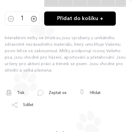
Přidat do košíku
Interaktivní míčky se šňůrkou jsou vyrobeny z unikátního
zdravotně nezávadného materiálu, který umožňuje Vašemu
psovi lehce se zakousnout. Míčky podporují rozvoj Vašeho
psa, jsou vhodné pro házení, aportování a přetahování. Jsou
určeny pro aktivní práci a trénink se psem. Jsou vhodné pro
střední a velká plemena.
Tisk
Zeptat se
Hlídat
Sdílet