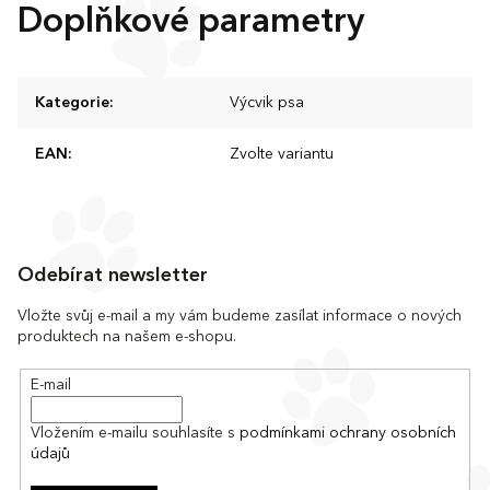
Doplňkové parametry
Kategorie
:
Výcvik psa
EAN
:
Zvolte variantu
Z
á
Odebírat newsletter
p
a
Vložte svůj e-mail a my vám budeme zasílat informace o nových
produktech na našem e-shopu.
t
í
E-mail
Vložením e-mailu souhlasíte s
podmínkami ochrany osobních
údajů