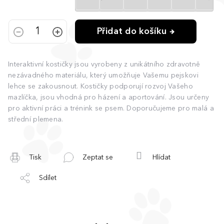
Přidat do košíku
Interaktivní kostičky jsou vyrobeny z unikátního zdravotně
nezávadného materiálu, který umožňuje Vašemu pejskovi
lehce se zakousnout. Kostičky podporují rozvoj Vašeho
mazlíčka, jsou vhodná pro házení a aportování. Jsou určeny
pro aktivní práci a trénink se psem. Doporučujeme pro malá a
střední plemena.
Tisk
Zeptat se
Hlídat
Sdílet