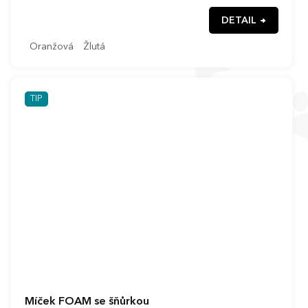
DETAIL
Oranžová
Žlutá
TIP
Míček FOAM se šňůrkou