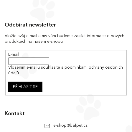
Z
á
Odebírat newsletter
p
a
Vložte svůj e-mail a my vám budeme zasílat informace o nových
produktech na našem e-shopu.
t
í
E-mail
Vložením e-mailu souhlasíte s
podmínkami ochrany osobních
údajů
PŘIHLÁSIT SE
Kontakt
e-shop
@
bafpet.cz