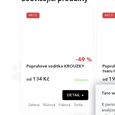
AKCE
AKCE
–49 %
Popruhové vodítko KROUŽKY
Popru
tvaru 
134 Kč
19
od
od
Skladem
Tato w
DETAIL
K perso
Zelená
Růžová
Fialová
Šedá
Zelen
analýze