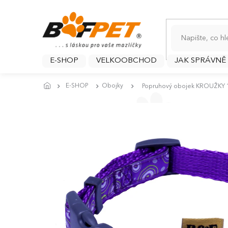
Přejít
na
obsah
E-SHOP
VELKOOBCHOD
JAK SPRÁVNĚ
E-SHOP
Obojky
Popruhový obojek KROUŽKY