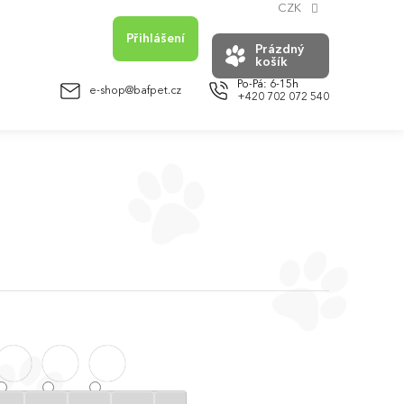
CZK
Přihlášení
Prázdný
košík
NÁKUPNÍ
KOŠÍK
e-shop@bafpet.cz
+420 702 072 540