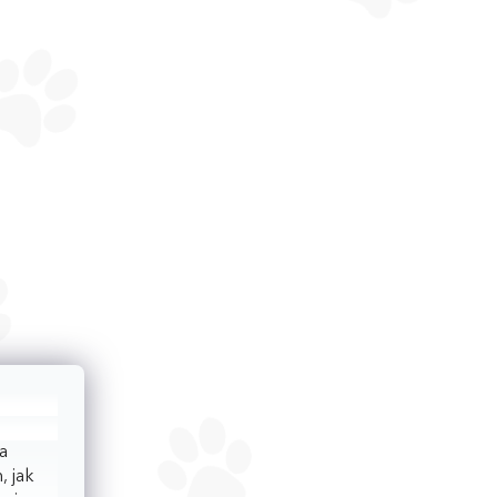
a
, jak