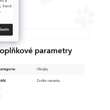
ci a
, které
h
lasím
oplňkové parametry
ategorie
:
Obojky
EAN
:
Zvolte variantu