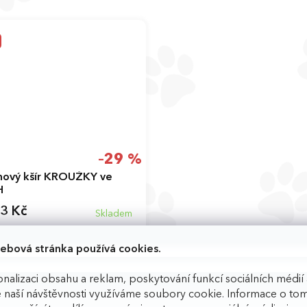
–29 %
hový kšír KROUŽKY ve
H
3 Kč
Skladem
ebová stránka používá cookies.
DETAIL
nalizaci obsahu a reklam, poskytování funkcí sociálních médií 
á
Růžová
Fialová
Šedá
 naší návštěvnosti využíváme soubory cookie. Informace o tom