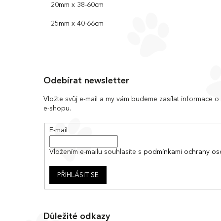
20mm x 38-60cm
25mm x 40-66cm
Z
á
Odebírat newsletter
p
a
Vložte svůj e-mail a my vám budeme zasílat informace 
e-shopu.
t
í
E-mail
Vložením e-mailu souhlasíte s
podmínkami ochrany os
PŘIHLÁSIT SE
Důležité odkazy