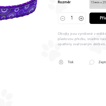
Rozměr
Př
Obojky jsou vyrobené z měkk
plastovou přezku, snadno nast
opatřeny svařovaným déčkem. 
Tisk
Zept