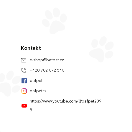
Kontakt
e-shop
@
bafpet.cz
+420 702 072 540
bafpet
bafpetcz
https://www.youtube.com/@bafpet239
8