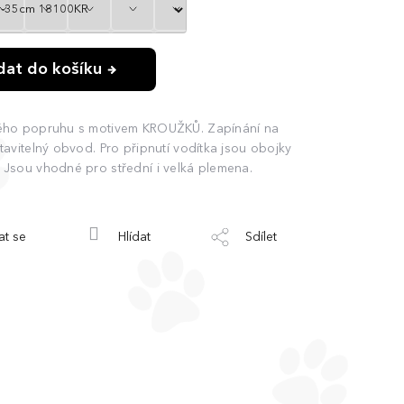
idat do košíku
ého popruhu s motivem KROUŽKŮ. Zapínání na
avitelný obvod. Pro připnutí vodítka jsou obojky
Jsou vhodné pro střední i velká plemena.
at se
Hlídat
Sdílet