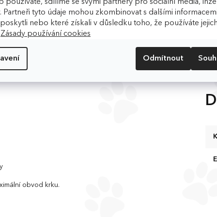
 používáte, sdílíme se svými partnery pro sociální média, inzer
. Partneři tyto údaje mohou zkombinovat s dalšími informacemi
m poskytli nebo které získali v důsledku toho, že používáte jejic
.
Zásady používání cookies
avení
Odmítnout
Souh
u
D
K
y
ximální obvod krku.