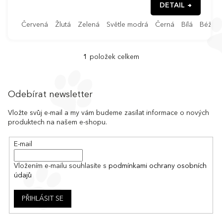
DETAIL
Červená
Žlutá
Zelená
Světle modrá
Černá
Bílá
Béžov
1
položek celkem
O
v
l
Z
á
á
Odebírat newsletter
d
p
a
a
Vložte svůj e-mail a my vám budeme zasílat informace o nových
c
produktech na našem e-shopu.
t
í
í
p
E-mail
r
v
k
Vložením e-mailu souhlasíte s
podmínkami ochrany osobních
y
údajů
v
ý
PŘIHLÁSIT SE
p
i
s