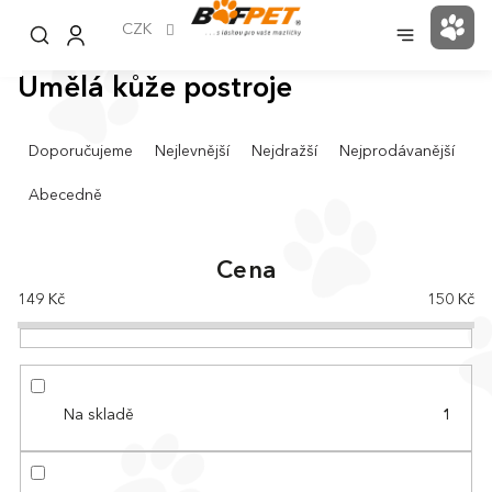
Přejít
na
CZK
NÁK
obsah
KOŠ
Umělá kůže postroje
Ř
Doporučujeme
Nejlevnější
Nejdražší
Nejprodávanější
a
z
Abecedně
e
n
í
Cena
p
149
Kč
150
Kč
r
o
d
u
k
Na skladě
1
t
ů