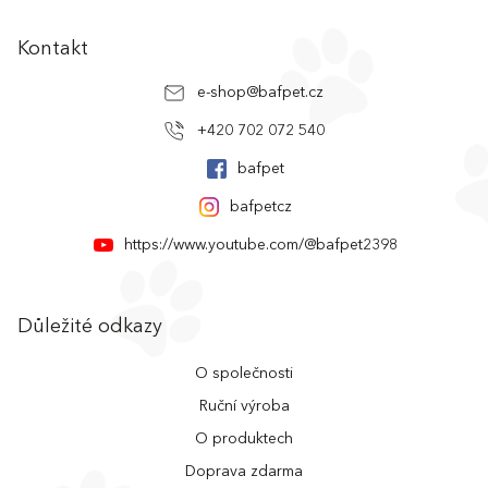
u
Kontakt
e-shop
@
bafpet.cz
+420 702 072 540
bafpet
bafpetcz
https://www.youtube.com/@bafpet2398
Důležité odkazy
O společnosti
Ruční výroba
O produktech
Doprava zdarma