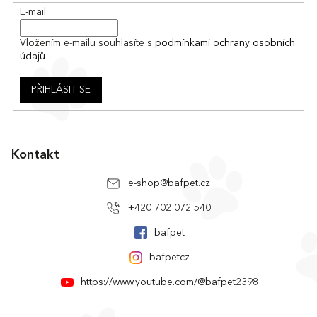
í
E-mail
Vložením e-mailu souhlasíte s
podmínkami ochrany osobních
údajů
PŘIHLÁSIT SE
Kontakt
e-shop
@
bafpet.cz
+420 702 072 540
bafpet
bafpetcz
https://www.youtube.com/@bafpet2398