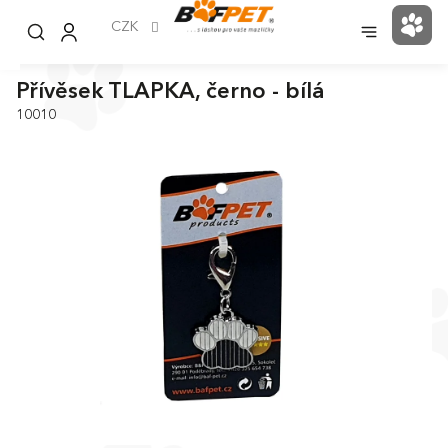
Přejít
na
CZK
NÁK
obsah
KOŠ
Přívěsek TLAPKA, černo - bílá
10010