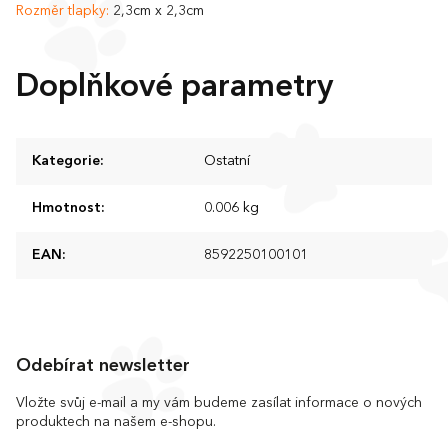
Rozměr tlapky:
2,3cm x 2,3cm
Doplňkové parametry
Kategorie
:
Ostatní
Hmotnost
:
0.006 kg
EAN
:
8592250100101
Z
á
Odebírat newsletter
p
a
Vložte svůj e-mail a my vám budeme zasílat informace o nových
produktech na našem e-shopu.
t