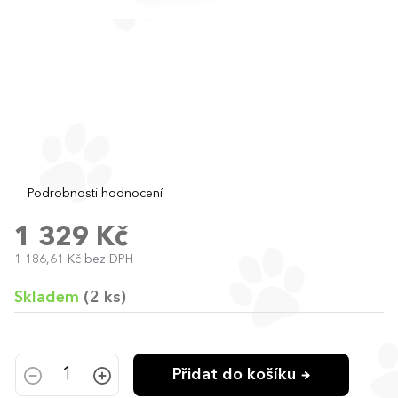
Průměrné
Podrobnosti hodnocení
hodnocení
produktu
1 329 Kč
je
1 186,61 Kč bez DPH
0,0
Měrná
z
cena:
5
Skladem
(2 ks)
hvězdiček.
Přidat do košíku