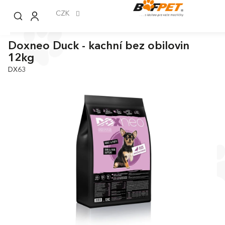
Přejít
na
CZK
obsah
Doxneo Duck - kachní bez obilovin
12kg
DX63