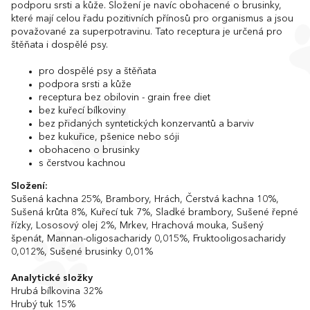
podporu srsti a kůže. Složení je navíc obohacené o brusinky,
které mají celou řadu pozitivních přínosů pro organismus a jsou
považované za superpotravinu. Tato receptura je určená pro
štěňata i dospělé psy.
pro dospělé psy a štěňata
podpora srsti a kůže
receptura bez obilovin - grain free diet
bez kuřecí bílkoviny
bez přidaných syntetických konzervantů a barviv
bez kukuřice, pšenice nebo sóji
obohaceno o brusinky
s čerstvou kachnou
Složení:
Sušená kachna 25%, Brambory, Hrách, Čerstvá kachna 10%,
Sušená krůta 8%, Kuřecí tuk 7%, Sladké brambory, Sušené řepné
řízky, Lososový olej 2%, Mrkev, Hrachová mouka, Sušený
špenát, Mannan-oligosacharidy 0,015%, Fruktooligosacharidy
0,012%, Sušené brusinky 0,01%
Analytické složky
Hrubá bílkovina 32%
Hrubý tuk 15%