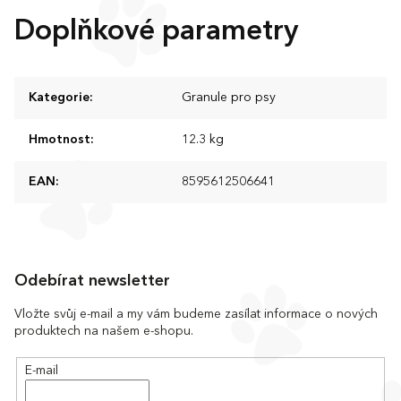
Doplňkové parametry
Kategorie
:
Granule pro psy
Hmotnost
:
12.3 kg
EAN
:
8595612506641
Z
á
Odebírat newsletter
p
a
Vložte svůj e-mail a my vám budeme zasílat informace o nových
produktech na našem e-shopu.
t
í
E-mail