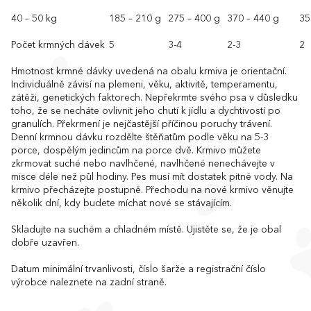
40 – 50 kg
185 – 210 g
275 – 400 g
370 – 440 g
35
Počet krmných dávek
5
3-4
2-3
2
Hmotnost krmné dávky uvedená na obalu krmiva je orientační.
Individuálně závisí na plemeni, věku, aktivitě, temperamentu,
zátěži, genetických faktorech. Nepřekrmte svého psa v důsledku
toho, že se necháte ovlivnit jeho chutí k jídlu a dychtivostí po
granulích. Překrmení je nejčastější příčinou poruchy trávení.
Denní krmnou dávku rozdělte štěňatům podle věku na 5-3
porce, dospělým jedincům na porce dvě. Krmivo můžete
zkrmovat suché nebo navlhčené, navlhčené nenechávejte v
misce déle než půl hodiny. Pes musí mít dostatek pitné vody. Na
krmivo přecházejte postupně. Přechodu na nové krmivo věnujte
několik dní, kdy budete míchat nové se stávajícím.
Skladujte na suchém a chladném místě. Ujistěte se, že je obal
dobře uzavřen.
Datum minimální trvanlivosti, číslo šarže a registrační číslo
výrobce naleznete na zadní straně.