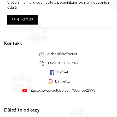
Vložením e-mailu souhlasíte s
podmínkami ochrany osobních
údajů
PŘIHLÁSIT SE
Kontakt
e-shop
@
bafpet.cz
+420 702 072 540
bafpet
bafpetcz
https://www.youtube.com/@bafpet2398
Důležité odkazy