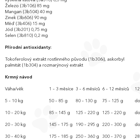
Kyselina listová (3a316) 0,5 mg
Železo (3b106) 85 mg
Mangan (3b504) 40 mg
Zinek (3b606) 90 mg
Měď (3b406) 15 mg
Jód (3b201) 0,75 mg
Selen (3b810) 0,2 mg
Přírodní antioxidanty:
Tokoferolový extrakt rostlinného původu (1b306i), askorbyl
palmitát (1b304) a rozmarýnový extrakt
Krmný návod
Váha/věk
1 – 3 měsíce
3 – 6 měsíců
6 – 12 měsíců
12
5 – 10 kg
50 – 85 g
80 – 130 g
75 – 125 g
do
10 – 20 kg
85 – 145 g
125 – 220 g
125 – 220 g
do
20 – 30 kg
145 – 175 g
190 – 295 g
220 – 300 g
do
30 – 40 kg
175 – 185 g
250 – 360 g
300 – 370 g
28