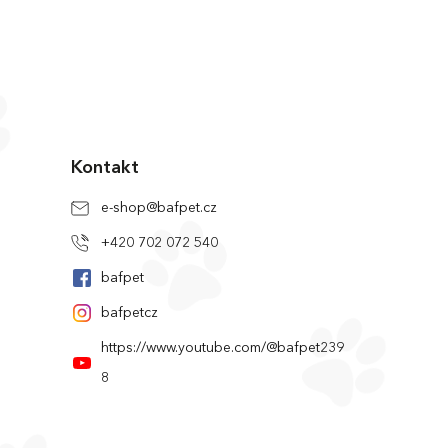
Kontakt
e-shop
@
bafpet.cz
+420 702 072 540
bafpet
bafpetcz
https://www.youtube.com/@bafpet239
8