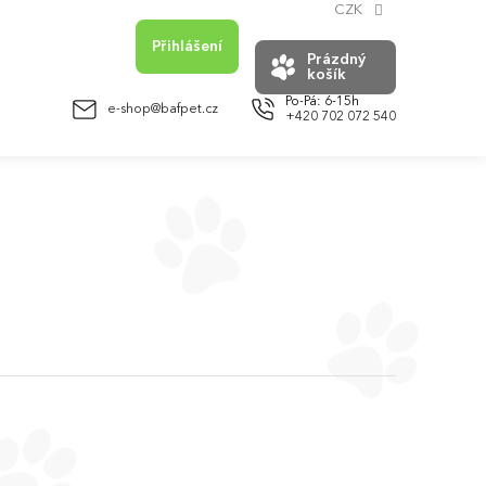
CZK
Přihlášení
Prázdný
košík
NÁKUPNÍ
KOŠÍK
e-shop@bafpet.cz
+420 702 072 540