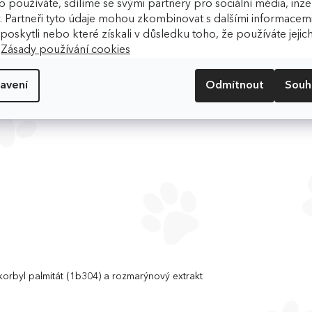
 používáte, sdílíme se svými partnery pro sociální média, inzer
. Partneři tyto údaje mohou zkombinovat s dalšími informacemi
m poskytli nebo které získali v důsledku toho, že používáte jejic
.
Zásady používání cookies
avení
Odmítnout
Souh
korbyl palmitát (1b304) a rozmarýnový extrakt