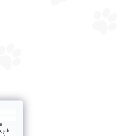
a
, jak