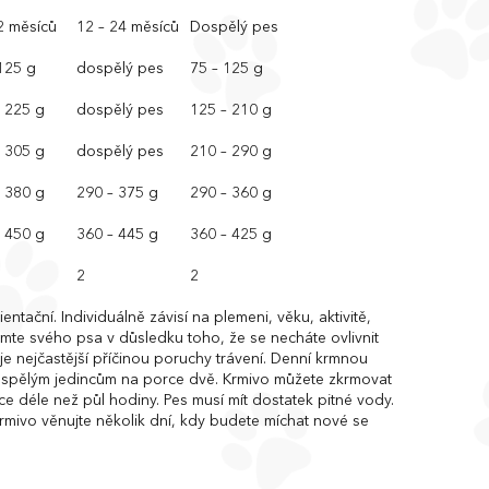
2 měsíců
12 – 24 měsíců
Dospělý pes
125 g
dospělý pes
75 – 125 g
– 225 g
dospělý pes
125 – 210 g
– 305 g
dospělý pes
210 – 290 g
– 380 g
290 – 375 g
290 – 360 g
– 450 g
360 – 445 g
360 – 425 g
2
2
tační. Individuálně závisí na plemeni, věku, aktivitě,
mte svého psa v důsledku toho, že se necháte ovlivnit
í je nejčastější příčinou poruchy trávení. Denní krmnou
ospělým jedincům na porce dvě. Krmivo můžete zkrmovat
 déle než půl hodiny. Pes musí mít dostatek pitné vody.
mivo věnujte několik dní, kdy budete míchat nové se