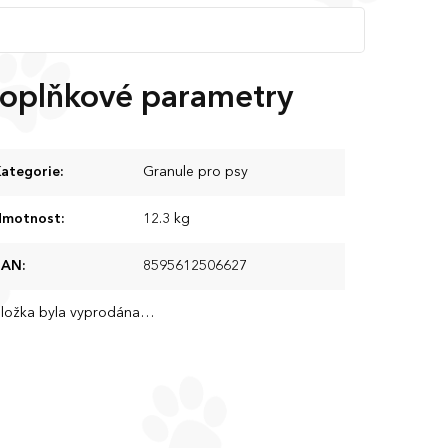
oplňkové parametry
ategorie
:
Granule pro psy
Hmotnost
:
12.3 kg
EAN
:
8595612506627
ložka byla vyprodána…