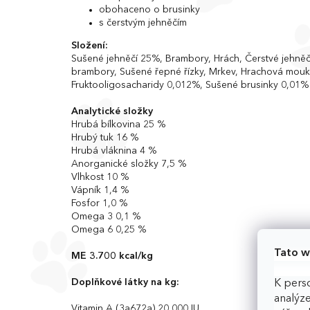
obohaceno o brusinky
s čerstvým jehněčím
Složení:
Sušené jehněčí 25%, Brambory, Hrách, Čerstvé jehněč
brambory, Sušené řepné řízky, Mrkev, Hrachová mou
Fruktooligosacharidy 0,012%, Sušené brusinky 0,01%
Analytické složky
Hrubá bílkovina 25 %
Hrubý tuk 16 %
Hrubá vláknina 4 %
Anorganické složky 7,5 %
Vlhkost 10 %
Vápník 1,4 %
Fosfor 1,0 %
Omega 3 0,1 %
Omega 6 0,25 %
Tato w
ME 3.700 kcal/kg
Doplňkové látky na kg:
K perso
analýze
Vitamin A (3a672a) 20,000 IU