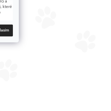
ci a
, které
h
lasím