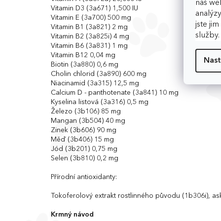
náš web
Vitamin D3 (3a671) 1,500 IU
analýzy
Vitamin E (3a700) 500 mg
jste ji
Vitamin B1 (3a821) 2 mg
služby
Vitamin B2 (3a825i) 4 mg
Vitamin B6 (3a831) 1 mg
Vitamin B12 0,04 mg
Nast
Biotin (3a880) 0,6 mg
Cholin chlorid (3a890) 600 mg
Niacinamid (3a315) 12,5 mg
Calcium D - panthotenate (3a841) 10 mg
Kyselina listová (3a316) 0,5 mg
Železo (3b106) 85 mg
Mangan (3b504) 40 mg
Zinek (3b606) 90 mg
Měď (3b406) 15 mg
Jód (3b201) 0,75 mg
Selen (3b810) 0,2 mg
Přírodní antioxidanty:
Tokoferolový extrakt rostlinného původu (1b306i), as
Krmný návod