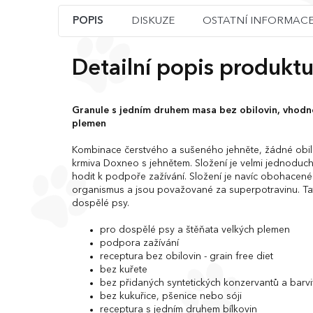
POPIS
DISKUZE
OSTATNÍ INFORMAC
Detailní popis produkt
Granule s jedním druhem masa bez obilovin, vhodn
plemen
Kombinace čerstvého a sušeného jehněte, žádné obil
krmiva Doxneo s jehnětem. Složení je velmi jednoduch
hodit k podpoře zažívání. Složení je navíc obohacené 
organismus a jsou považované za superpotravinu. Tat
dospělé psy.
pro dospělé psy a štěňata velkých plemen
podpora zažívání
receptura bez obilovin - grain free diet
bez kuřete
bez přidaných syntetických konzervantů a barvi
bez kukuřice, pšenice nebo sóji
receptura s jedním druhem bílkovin