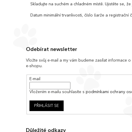
Skladujte na suchém a chladném místě. Ujistěte se, že
Datum minimální trvanlivosti, číslo šarže a registrační
Z
á
Odebírat newsletter
p
a
Vložte svůj e-mail a my vám budeme zasílat informace 
e-shopu.
t
í
E-mail
Vložením e-mailu souhlasíte s
podmínkami ochrany os
PŘIHLÁSIT SE
Důležité odkazy