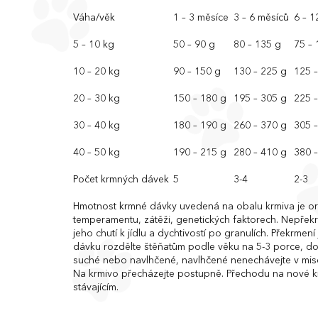
Váha/věk
1 – 3 měsíce
3 – 6 měsíců
6 – 1
5 – 10 kg
50 – 90 g
80 – 135 g
75 – 
10 – 20 kg
90 – 150 g
130 – 225 g
125 
20 – 30 kg
150 – 180 g
195 – 305 g
225 
30 – 40 kg
180 – 190 g
260 – 370 g
305 
40 – 50 kg
190 – 215 g
280 – 410 g
380 
Počet krmných dávek
5
3-4
2-3
Hmotnost krmné dávky uvedená na obalu krmiva je orien
temperamentu, zátěži, genetických faktorech. Nepřekr
jeho chutí k jídlu a dychtivostí po granulích. Překrmen
dávku rozdělte štěňatům podle věku na 5-3 porce, d
suché nebo navlhčené, navlhčené nenechávejte v misce
Na krmivo přecházejte postupně. Přechodu na nové kr
stávajícím.