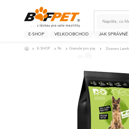
Přejít
na
obsah
E-SHOP
VELKOOBCHOD
JAK SPRÁVNĚ
E-SHOP
Psi
Granule pro psy
Doxneo Lamb -