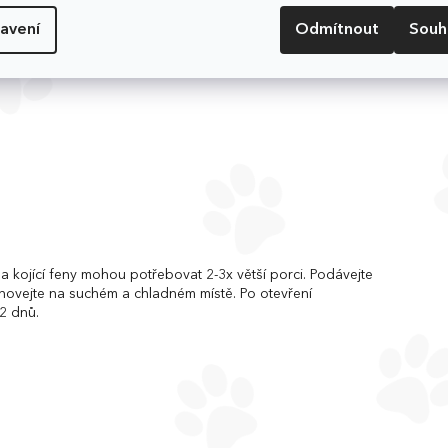
U, Vitamin E (3a700) 100 mg, Vitamin B1 (3a821) 1,2 mg,
 (3b106) 12 mg, Mangan (3b504) 2 mg, Jód (3b201) 0,5 mg
avení
Odmítnout
Souh
 kojící feny mohou potřebovat 2-3x větší porci. Podávejte
chovejte na suchém a chladném místě. Po otevření
2 dnů.