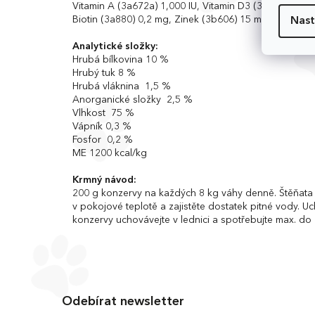
Vitamin A (3a672a) 1,000 IU, Vitamin D3 (3a671) 200 I
Biotin (3a880) 0,2 mg, Zinek (3b606) 15 mg, Železo
Nast
Analytické složky:
Hrubá bílkovina 10 %
Hrubý tuk 8 %
Hrubá vláknina 1,5 %
Anorganické složky 2,5 %
Vlhkost 75 %
Vápník 0,3 %
Fosfor 0,2 %
ME 1200 kcal/kg
Krmný návod:
200 g konzervy na každých 8 kg váhy denně. Štěňata a
v pokojové teplotě a zajistěte dostatek pitné vody. U
konzervy uchovávejte v lednici a spotřebujte max. do 
Z
á
Odebírat newsletter
p