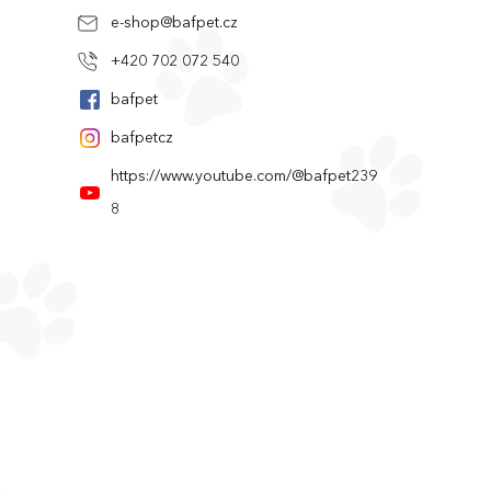
e-shop
@
bafpet.cz
+420 702 072 540
bafpet
bafpetcz
https://www.youtube.com/@bafpet239
8