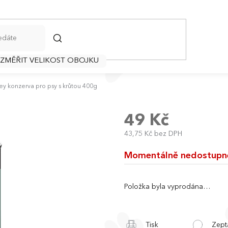
HLEDAT
 ZMĚŘIT VELIKOST OBOJKU
y konzerva pro psy s krůtou 400g
49 Kč
43,75 Kč bez DPH
Měrná
cena:
Momentálně nedostupn
Položka byla vyprodána…
Tisk
Zept