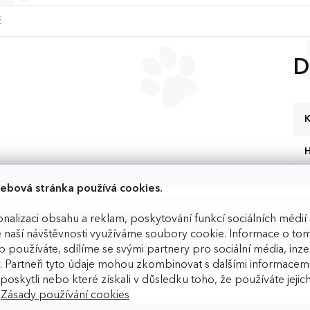
E
u
D
K
ebová stránka používá cookies.
í ke granulím
Po
nalizaci obsahu a reklam, poskytování funkcí sociálních médií 
jako superpotravina
 naší návštěvnosti využíváme soubory cookie. Informace o tom
 používáte, sdílíme se svými partnery pro sociální média, inzer
nitřnosti), Sladké brambory 4 %, Zelený hrách 2 %,
. Partneři tyto údaje mohou zkombinovat s dalšími informacemi
oregano 0,5%, Uhličitan vápenatý 0,3 %
m poskytli nebo které získali v důsledku toho, že používáte jejic
.
Zásady používání cookies