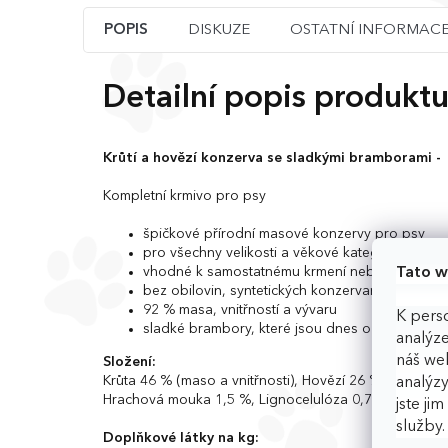
POPIS
DISKUZE
OSTATNÍ INFORMAC
Detailní popis produkt
Krůtí a hovězí konzerva se sladkými bramborami -
Kompletní krmivo pro psy
špičkové přírodní masové konzervy pro psy
pro všechny velikosti a věkové kategorie psů
Tato w
vhodné k samostatnému krmení nebo k přidáván
bez obilovin, syntetických konzervantů a barviv
92 % masa, vnitřností a vývaru
K perso
sladké brambory, které jsou dnes označovány 
analýze
náš web
Složení:
Krůta 46 % (maso a vnitřnosti), Hovězí 26 % (maso a v
analýzy
Hrachová mouka 1,5 %, Lignocelulóza 0,7 %, Sušené 
jste ji
služby
Doplňkové látky na kg: