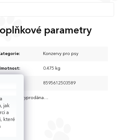
oplňkové parametry
ategorie
:
Konzervy pro psy
Hmotnost
:
0.475 kg
EAN
:
8595612503589
ložka byla vyprodána…
a
, jak
ci a
, které
h