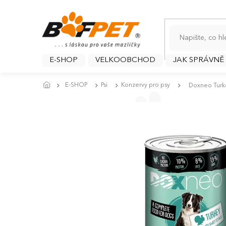
Přejít
na
obsah
E-SHOP
VELKOOBCHOD
JAK SPRÁVNĚ
E-SHOP
Psi
Konzervy pro psy
Doxneo Turke