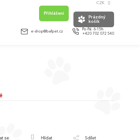
CZK
Přihlášení
Prázdný
košík
NÁKUPNÍ
KOŠÍK
e-shop@bafpet.cz
+420 702 072 540
é
at se
Hlídat
Sdílet