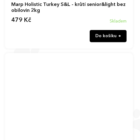
Marp Holistic Turkey S&L - krůtí senior&light bez
obilovin 2kg
479 Kč
Skladem
Do košíku