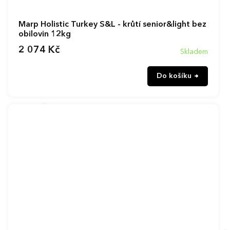
Marp Holistic Turkey S&L - krůtí senior&light bez
obilovin 12kg
2 074 Kč
Skladem
Do košíku