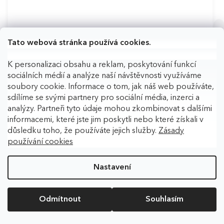
Tato webová stránka používá cookies.
K personalizaci obsahu a reklam, poskytování funkcí
sociálních médií a analýze naší návštěvnosti využíváme
soubory cookie. Informace o tom, jak náš web používáte,
sdílíme se svými partnery pro sociální média, inzerci a
analýzy. Partneři tyto údaje mohou zkombinovat s dalšími
informacemi, které jste jim poskytli nebo které získali v
důsledku toho, že používáte jejich služby.
Zásady
Marp Holistic White Mix SB - pro malá plemena
používání cookies
bez obilovin 12kg
2 174 Kč
Skladem
Nastavení
Do košíku
Odmítnout
Souhlasím