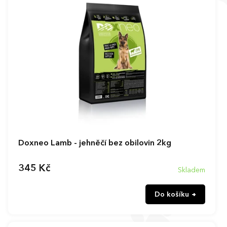
p
i
s
p
r
o
d
u
k
t
ů
Doxneo Lamb - jehněčí bez obilovin 2kg
345 Kč
Skladem
Do košíku