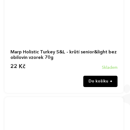
Marp Holistic Turkey S&L - krůtí senior&light bez
obilovin vzorek 70g
22 Kč
Skladem
Do košíku