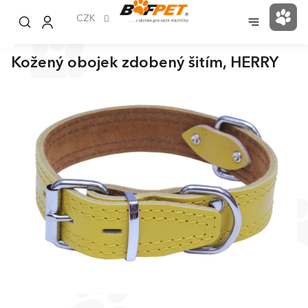
Přejít
na
CZK
NÁK
obsah
KOŠ
Kožený obojek zdobený šitím, HERRY