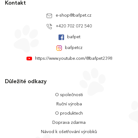
Kontakt
e-shop
@
bafpet.cz
+420 702 072 540
bafpet
bafpetcz
https://www.youtube.com/@bafpet2398
Důležité odkazy
O společnosti
Ruční výroba
O produktech
Doprava zdarma
Návod k ošetřování výrobků