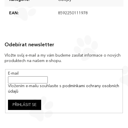
EAN
:
8592250111978
Z
á
Odebírat newsletter
p
a
Vložte svůj e-mail a my vám budeme zasílat informace o nových
produktech na našem e-shopu.
t
í
E-mail
Vložením e-mailu souhlasíte s
podmínkami ochrany osobních
údajů
PŘIHLÁSIT SE