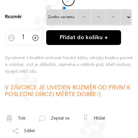
Rozměr
Přidat do košíku
Vyrobené z kvalitní vrchové hovězí kůže, obojky budou pevné
a odolné, což je důležité, zejména u větších psů, kteří mohou
vyvíjet větší sílu.
V ZÁVORCE JE UVEDEN ROZMĚR OD PRVNÍ K
POSLEDNÍ DÍRCE! MĚŘTE DOBŘE:)
Tisk
Zeptat se
Hlídat
Sdílet