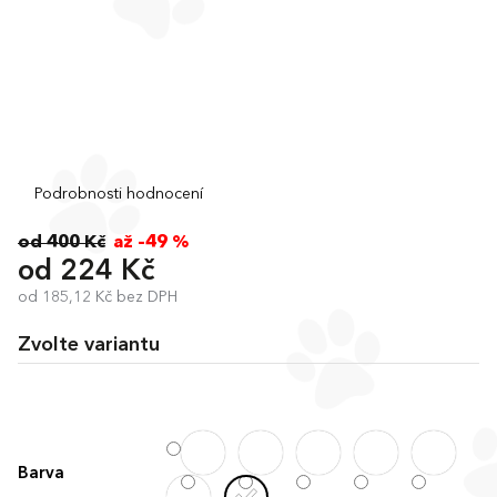
Průměrné
Podrobnosti hodnocení
hodnocení
produktu
od 400 Kč
až –49 %
je
od
224 Kč
0,0
od
185,12 Kč
bez DPH
z
Měrná
5
cena:
hvězdiček.
Zvolte variantu
Barva