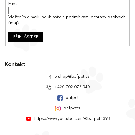
E-mail
Vložením e-mailu souhlasíte s
podmínkami ochrany osobních
údajů
PŘIHLÁSIT SE
Kontakt
e-shop
@
bafpet.cz
+420 702 072 540
bafpet
bafpetcz
https://www.youtube.com/@bafpet2398