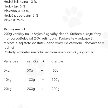
Hrubá bílkovina 10 %
Hrubý tuk 6 %
Vláknina 0,30 %
Hrubé popeloviny 3 %
Vlhkost 75 %
Krmný návod:
200g vaničky na každých 8kg váhy denně. Štěňata a kojící feny
mohou potřebovat 2-3x větší porci. Podávejte v pokojové
teplotě a zajistěte dostatek pitné vody. Po otevření uchovávejte v
lednici.
Příklady krmného návodu pro kombinaci vaničky a granulí:
Váha psa vanička + granule
5kg 50g + 60g
10kg 100g + 100g
20kg 200g + 200g