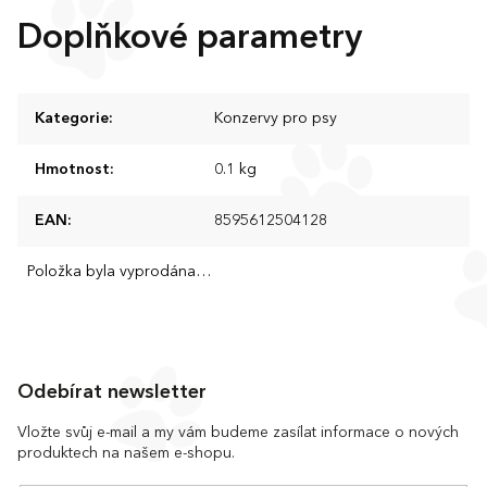
Doplňkové parametry
Kategorie
:
Konzervy pro psy
Hmotnost
:
0.1 kg
EAN
:
8595612504128
Položka byla vyprodána…
Z
á
Odebírat newsletter
p
a
Vložte svůj e-mail a my vám budeme zasílat informace o nových
produktech na našem e-shopu.
t
í