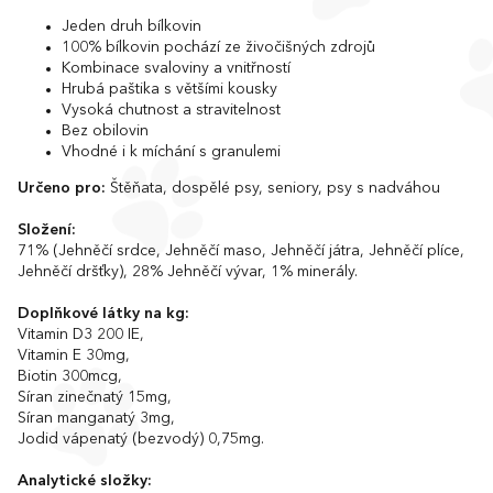
Jeden druh bílkovin
100% bílkovin pochází ze živočišných zdrojů
Kombinace svaloviny a vnitřností
Hrubá paštika s většími kousky
Vysoká chutnost a stravitelnost
Bez obilovin
Vhodné i k míchání s granulemi
Určeno pro:
Štěňata, dospělé psy, seniory, psy s nadváhou
Složení:
71% (Jehněčí srdce, Jehněčí maso, Jehněčí játra, Jehněčí plíce,
Jehněčí dršťky), 28% Jehněčí vývar, 1% minerály.
Doplňkové látky na kg:
Vitamin D3 200 IE,
Vitamin E 30mg,
Biotin 300mcg,
Síran zinečnatý 15mg,
Síran manganatý 3mg,
Jodid vápenatý (bezvodý) 0,75mg.
Analytické složky: