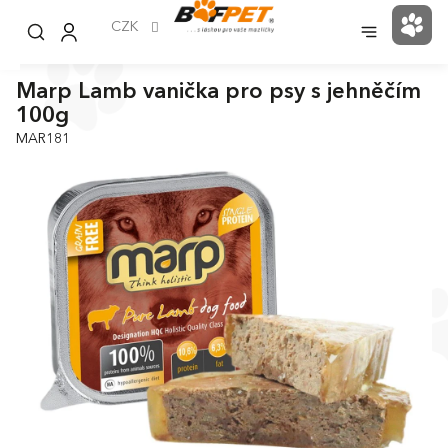
Přejít
na
CZK
NÁK
obsah
KOŠ
Marp Lamb vanička pro psy s jehněčím
100g
MAR181