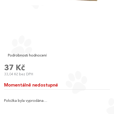
Průměrné
Podrobnosti hodnocení
hodnocení
produktu
37 Kč
je
33,04 Kč bez DPH
0,0
Měrná
z
cena:
5
Momentálně nedostupné
hvězdiček.
Položka byla vyprodána…