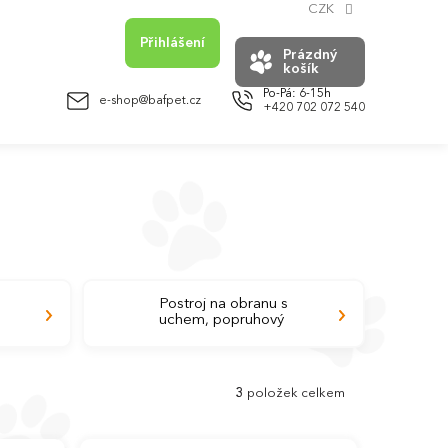
CZK
Přihlášení
Prázdný
košík
NÁKUPNÍ
KOŠÍK
e-shop@bafpet.cz
+420 702 072 540
Postroj na obranu s
uchem, popruhový
3
položek celkem