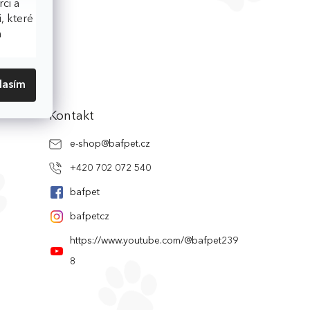
ci a
, které
h
lasím
Kontakt
e-shop
@
bafpet.cz
+420 702 072 540
bafpet
bafpetcz
https://www.youtube.com/@bafpet239
8