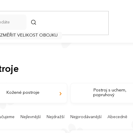
HLEDAT
 ZMĚŘIT VELIKOST OBOJKU
troje
Postroj s uchem,
Kožené postroje
popruhový
učujeme
Nejlevnější
Nejdražší
Nejprodávanější
Abecedně