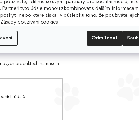
 používáte, sdílíme se svými partnery pro sociální média, inzer
l
. Partneři tyto údaje mohou zkombinovat s dalšími informacemi
á
d
m poskytli nebo které získali v důsledku toho, že používáte jejic
a
.
Zásady používání cookies
c
í
avení
Odmítnout
Souh
p
r
v
k
y
o nových produktech na našem
v
ý
p
i
s
obních údajů
u