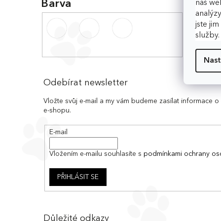
Barva
náš web
analýzy
jste ji
služby
Nast
Z
á
Odebírat newsletter
p
a
Vložte svůj e-mail a my vám budeme zasílat informace 
e-shopu.
t
í
E-mail
Vložením e-mailu souhlasíte s
podmínkami ochrany os
PŘIHLÁSIT SE
Důležité odkazy