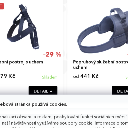
E
–29 %
ební postroj s uchem
Popruhový služební postro
uchem
79 Kč
441 Kč
od
Skladem
S
DETAIL
DETA
dá
Černá
Oranžová
Černá
ebová stránka používá cookies.
nalizaci obsahu a reklam, poskytování funkcí sociálních médií 
O
 naší návštěvnosti využíváme soubory cookie. Informace o tom
v