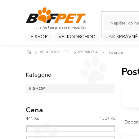
Přejít
na
obsah
E-SHOP
VELKOOBCHOD
JAK SPRÁVNĚ
VELKOOBCHOD
VÝCVIK PSA
Postroje
P
Přeskočit
o
Pos
Kategorie
kategorie
s
t
E-SHOP
r
a
n
Cena
n
í
Ř
441
Kč
1307
Kč
Dopor
p
a
a
z
V