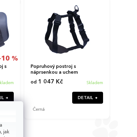
–10 %
j s
Popruhový postroj s
náprsenkou a uchem
1 047 Kč
od
kladem
Skladem
IL
DETAIL
Černá
a
, jak