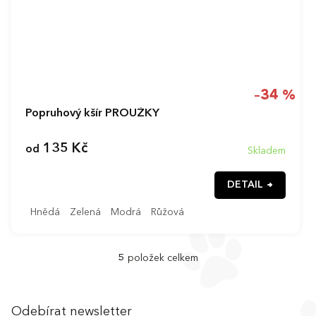
–34 %
Popruhový kšír PROUŽKY
135 Kč
od
Skladem
DETAIL
Hnědá
Zelená
Modrá
Růžová
5
položek celkem
O
v
l
Z
á
á
Odebírat newsletter