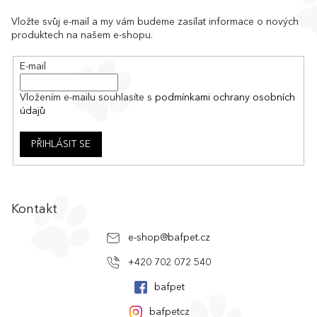
d
p
a
a
Vložte svůj e-mail a my vám budeme zasílat informace o nových
c
produktech na našem e-shopu.
t
í
í
p
E-mail
r
v
k
Vložením e-mailu souhlasíte s
podmínkami ochrany osobních
y
údajů
v
ý
PŘIHLÁSIT SE
p
i
s
u
Kontakt
e-shop
@
bafpet.cz
+420 702 072 540
bafpet
bafpetcz