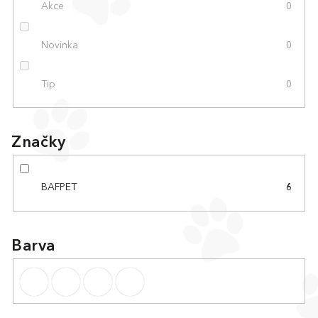
Akce
0
Novinka
0
Tip
0
Značky
BAFPET
6
Barva