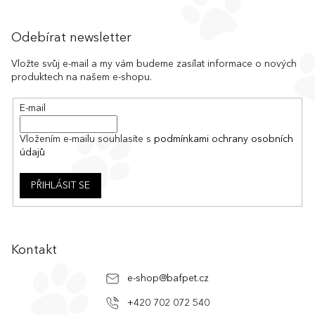
v
l
Z
á
á
Odebírat newsletter
d
p
a
a
Vložte svůj e-mail a my vám budeme zasílat informace o nových
c
produktech na našem e-shopu.
t
í
í
p
E-mail
r
v
k
Vložením e-mailu souhlasíte s
podmínkami ochrany osobních
y
údajů
v
ý
PŘIHLÁSIT SE
p
i
s
u
Kontakt
e-shop
@
bafpet.cz
+420 702 072 540