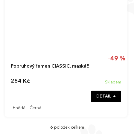
–49 %
Popruhový řemen ClASSIC, maskáč
284 Kč
Skladem
DETAIL
Hnědá
Černá
6
položek celkem
O