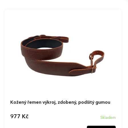
V
ý
p
i
s
p
r
o
d
u
k
t
ů
Kožený řemen výkroj, zdobený, podšitý gumou
977 Kč
Skladem