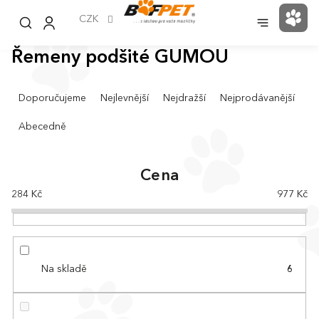
Přejít
na
CZK
NÁK
obsah
KOŠ
Řemeny podšité GUMOU
Ř
Doporučujeme
Nejlevnější
Nejdražší
Nejprodávanější
a
z
Abecedně
e
n
í
Cena
p
284
Kč
977
Kč
r
o
d
u
k
Na skladě
6
t
ů